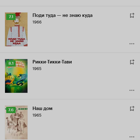
Поди туда — не знаю куда
Рейтинг
7.1
1966
Кинопоиска
7.1
Рикки-Тикки-Тави
Рейтинг
8.1
1965
Кинопоиска
8.1
Наш дом
Рейтинг
7.6
1965
Кинопоиска
7.6