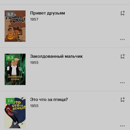
Привет друзьям
Рейтинг
5.7
1957
Кинопоиска
5.7
Заколдованный мальчик
Рейтинг
8.3
1955
Кинопоиска
8.3
Это что за птица?
Рейтинг
7.5
1955
Кинопоиска
7.5