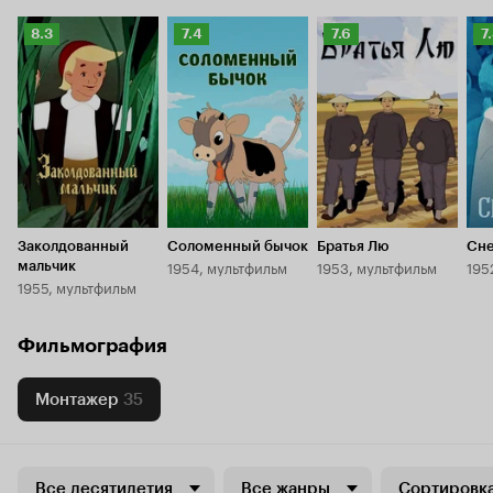
Рейтинг
Рейтинг
Рейтинг
Р
8.3
7.4
7.6
7
Кинопоиска
Кинопоиска
Кинопоиска
К
8.3
7.4
7.6
7.
Заколдованный
Соломенный бычок
Братья Лю
Сне
1954, мультфильм
1953, мультфильм
195
мальчик
1955, мультфильм
Фильмография
Монтажер
35
Все десятилетия
Все жанры
Сортировка