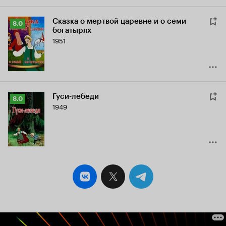
Сказка о мертвой царевне и о семи
Рейтинг
8.0
богатырях
Кинопоиска
1951
8.0
Гуси-лебеди
Рейтинг
8.0
1949
Кинопоиска
8.0