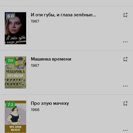
И эти губы, и глаза зелёные…
Рейтинг
6.0
1967
Кинопоиска
6.0
Машинка времени
Рейтинг
7.0
1967
Кинопоиска
7.0
Про злую мачеху
Рейтинг
7.3
1966
Кинопоиска
7.3