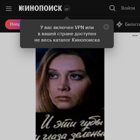
Войти
Онлайн-кинотеатр
Билет
Попробовать Плюс
У вас включен VPN или
в вашей стране доступен
не весь каталог Кинопоиска