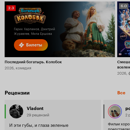
Рейт
6.0
Рейтинг
2.3
Кино
Кинопоиска
6.0
2.3
Гарик Харламов, Дмитрий
Журавлев, Мила Ершова
Билеты
Последний богатырь. Колобок
Смеша
2026, комедия
вселе
2026, 
Рецензии
Все
Vladont
p
29 рецензий
2 
Фильм хорош
И эти губы, и глаза зеленые
представлял