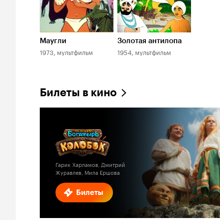
Маугли
Золотая антилопа
1973, мультфильм
1954, мультфильм
Билеты в кино
Гарик Харламов, Дмитрий
Журавлев, Мила Ершова
Билеты