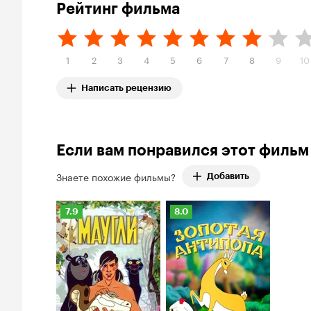
Рейтинг фильма
1
2
3
4
5
6
7
8
9
10
Написать рецензию
Если вам понравился этот фильм
Знаете похожие фильмы?
Добавить
Рейтинг
Рейтинг
7.9
8.0
Кинопоиска
Кинопоиска
7.9
8.0