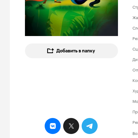
Ст
Жа
Сл
Ре
Сц
Добавить в папку
Ди
Оп
Ко
Ху
Мо
Пр
Ре
Во