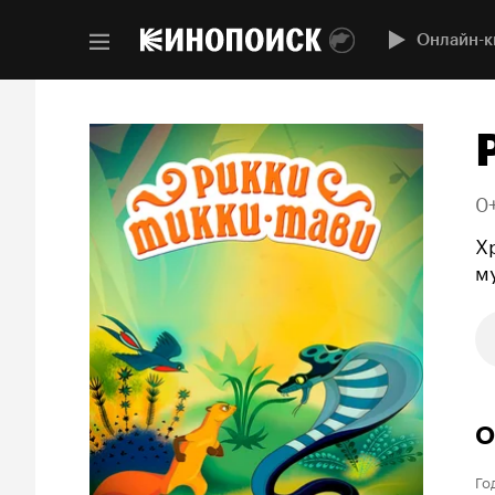
Онлайн-к
0
Х
м
О
Го