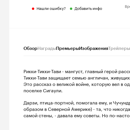
Вр
Нашли ошибку?
Добавить инфо
Обзор
Награды
Премьеры
Изображения
Трейлеры
Рикки-Тикки-Тави - мангуст, главный герой рас
Тикки-Тави защищает семью англичан, живущих 
Это рассказ о великой войне, которую вел в од
поселке Сигаули.
Дарзи, птица-портной, помогала ему, и Чучунд
образом в Северной Америке) - та, что никогда
самой стены, - давала ему советы. Но по-наст