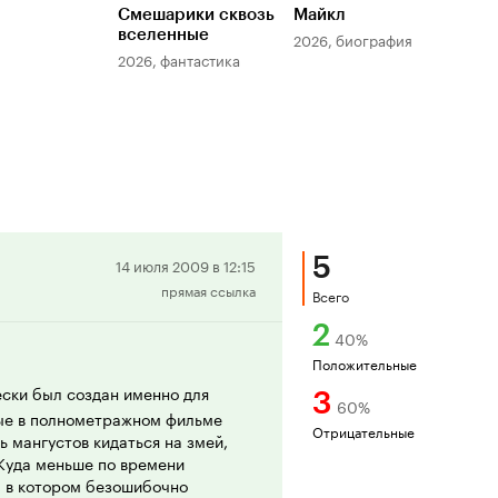
Смешарики сквозь
Майкл
Зл
вселенные
мер
2026, биография
2026, фантастика
202
5
Положительная
14 июля 2009 в 12:15
прямая ссылка
рецензия
Всего
2
40
%
Положительные
ски был создан именно для
3
60
%
ные в полнометражном фильме
Отрицательные
ь мангустов кидаться на змей,
 Куда меньше по времени
, в котором безошибочно