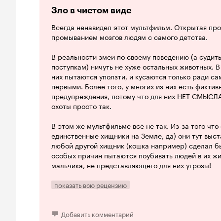
уходят, единожды сказав пару строк, а работают 
Зло в чистом виде
нередко ограничиваются только мультипликацией,
.
Всегда ненавидел этот мультфильм. Открытая про
Александра Снежко-Блоцкая
промыванием мозгов людям с самого детства.
Показательно, что других попыток экранизировать
В реальности змеи по своему поведению (а судить
вышеназванных, пока замечено не было. Писател
поступкам) ничуть не хуже остальных животных. В
масштаба и его 'Маугли' можно найти как в англий
них пытаются уползти, и кусаются только ради 
советской. И какая, интересно, больше понравилас
первыми. Более того, у многих из них есть фиктивн
безусловно, наша. Отсюда вывод - что бы не мог
предупреждения, потому что для них НЕТ СМЫСЛА
мастера,
лучший Рикки-Тикки-Тави уже создан ок
охоты просто так.
песнь ему была пропета.
В этом же мультфильме всё не так. Из-за того что
10 из 10
единственные хищники на Земле, да) они тут выст
любой другой хищник (кошка например) сделал бы
('И его боевой клич, когда он мчался в высоких тра
особых причин пытаются поубивать людей в их ж
мальчика, не представляющего для них угрозы!
Посему мангуст здесь выставляется добрым, ми
показать всю рецензию
который со своим ярким боевым кличем убивает э
очередь ведут себя совершенно неестественно.
Добавить комментарий