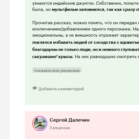
узнаются индийские джунгли. Собственно, попыт
была, но
мультфильм запомнился, так как сразу 
Прочитав рассказ, можно понять, что он передан 
исключением/добавлением одного персонажа. На
эмоциональны, а их внешность отражает характе
поклялся избавить людей от соседства с ядовиты
благодарны не только люди, но и немного глуповат
На них равнодушно смотреть п
сыгравшие' крысы.
сильно завораживает, так это пара больших оранж
Тави - ну прямо крупный план даровитого актёра.
показать всю рецензию
Кстати, прелесть мультфильма и в тех, кто его оз
узнают голос
, или хотя бы всп
Добавить комментарий
Клары Румяновой
мультфильмах 'Крошка Енот' или 'Ну, Погоди'. Так 
в роли старого мудрого мангуста (которо
Вицина
Киплинга не было) и
, озвучи
Анатолия Папанова
незамеченным. Очень хорошо потрудилась
Сера
Сергей Далечин
последних работ в кино) озвучив крысу Чучундру.
3 рецензии
участвовавших актёров подарили свои голоса др
'Союзмультфильма', ведь
это был очень професси