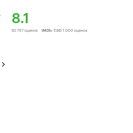
8.1
Рейтинг
92 757 оценок
1 000 оценок
IMDb
:
7.50
Кинопоиска
8.1