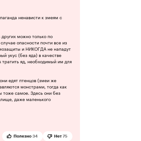
над всем, что предложат. И
 как, например, режиссёр
паганда ненависти к змеям с
 рассказ Киплинга, кроме двух
 других можно только по
ь всё-таки международного
 случае опасности почти все из
ской интерпретации, так и в
самозащиты и НИКОГДА не нападут
ь? Мне, по близости к тексту,
ый укус (без яда) в качестве
ли наворотить зарубежные 2,3,4D
 тратить яд, необходимый им для
. И хвалебная
оло 45 лет назад
 они едят птенцов (змеи же
авляются монстрами, тогда как
 тоже самое. Здесь они без
вах, был 'рикки-тикки-чик!')
илище, даже маленького
лым и самоотверженным героем,
тих кобр, которые же в свою
Полезно
34
Нет
75