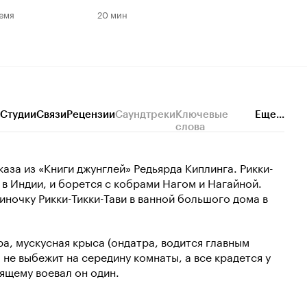
емя
20 мин
Студии
Связи
Рецензии
Саундтреки
Ключевые
Еще...
слова
сказа из «Книги джунглей» Редьярда Киплинга. Рикки-
в Индии, и борется с кобрами Нагом и Нагайной.
иночку Рикки-Тикки-Тави в ванной большого дома в
ра, мускусная крыса (ондатра, водится главным
 не выбежит на середину комнаты, а все крадется у
оящему воевал он один.