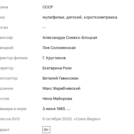
рана
СССР
нр
мультфильм
,
детский
,
короткометражка
оган
—
жиссер
Александра Снежко-Блоцкая
енарий
Лия Соломянская
ректор фильма
Г. Кругликов
ератор
Екатерина Ризо
мпозитор
Виталий Гевиксман
дожник
Макс Жеребчевский
нтаж
Нина Майорова
емьера в мире
3 июня 1965
,
...
лиз на DVD
6 октября 2005, «Союз-Видео»
зраст
0+