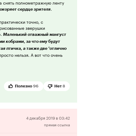
ка снять полнометражную ленту
.
покоряет сердце зрителя
практически точно, с
рисованные зверушки
р.
Маленький отважный мангуст
ми кобрами, за что ему будут
ая птичка, а также две 'отлично
росто нельзя. А вот что очень
ево-красных глаз Рикки-Тикки-
вучивал. Знатоки непременно
омнят, что слышали его в
Полезно
96
Нет
8
же, я думаю, участие
Георгия
го, между прочим, в рассказе
вшего змея Нага, не останется
, (это одна из её
фима Бирман
Отрицательная
4 декабря 2019 в 03:42
 Да вообще многие из
прямая ссылка
рецензия
угим персонажам
. Такие не
ональный коллектив