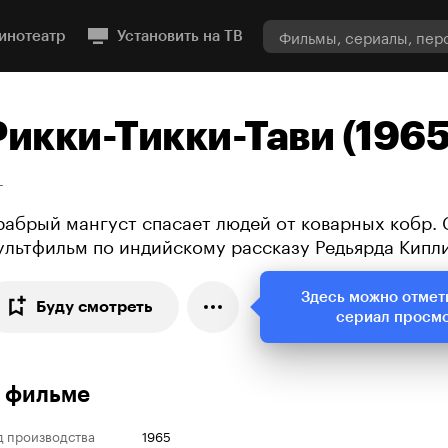
инотеатр
Установить на ТВ
Рикки-Тикки-Тави (1965
+
рабрый мангуст спасает людей от коварных кобр. 
ультфильм по индийскому рассказу Редьярда Кипл
Здесь можно отмет
Буду смотреть
сериал просм
 фильме
д производства
1965