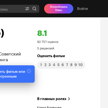
Попробовать
Войти
Плюс
)
8.1
Рейтинг
92 757 оценок
5 рецензий
Кинопоиска
Советский
Оценить фильм
инга
8.1
1
2
3
4
5
6
7
8
9
10
ить фильм или
отренным
В главных ролях
Клара Румянова