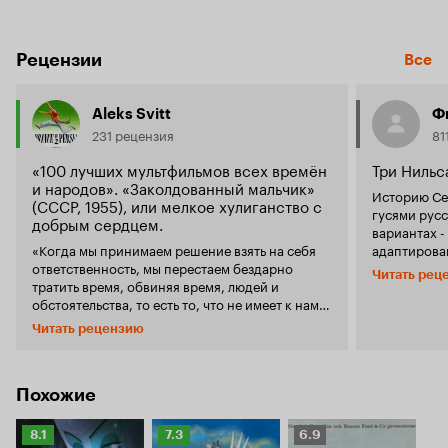
Рецензии
Все
Aleks Svitt
Ф
231 рецензия
81
«100 лучших мультфильмов всех времён
Три Нильс
и народов». «Заколдованный мальчик»
Историю Се
(СССР, 1955), или мелкое хулиганство с
гусями русс
добрым сердцем.
вариантах -
«Когда мы принимаем решение взять на себя
адаптирован
ответственность, мы перестаем бездарно
мультфильм
Читать рец
тратить время, обвиняя время, людей и
истории, и 
обстоятельства, то есть то, что не имеет к нам
Нильса, при
отношения». Луиза Хей. Сильно, не так ли? А
все более 'правильн
Читать рецензию
ведь слова этой американской писательницы
истории Ни
(автора таких книг, как: «Исцели свою жизнь»,
мальчишка, 
«Исцели себя сам», «Сила внутри нас» и так
крепнет дол
далее) очень чётко подходят к нашей
скорее озор
Похожие
сегодняшней истории… Нильс Хольгерссон
смелый, и 
(озвучивание: В. Сперантова), мальчик, на вид
и окончател
Рейтинг
Рейтинг
Рейтинг
8.1
7.3
6.9
лет 10, обычный школьник. Он живёт с
плохим он и н