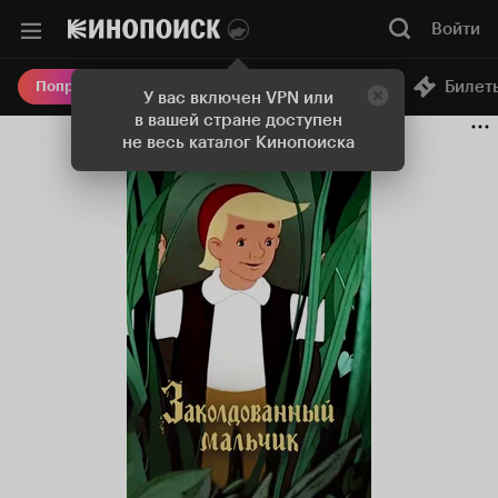
Войти
Онлайн-кинотеатр
Билет
Попробовать Плюс
У вас включен VPN или
в вашей стране доступен
не весь каталог Кинопоиска