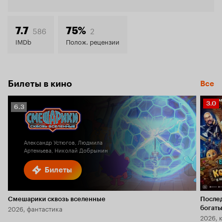
Кинопо
8.3
586
2
7.7
75%
IMDb
Полож. рецензии
Билеты в кино
Все
Рейт
3.0
Рейтинг
6.3
Кино
Кинопоиска
3.0
6.3
Александр Устюгов, Людмила
Артемьева, Николай Добрынин
Билеты
Смешарики сквозь вселенные
После
2026, фантастика
богаты
2026, 