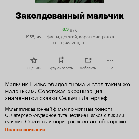
Заколдованный мальчик
87K
Рейтинг
8.3
Кинопоиска
1955, мультфильм, детский, короткометражка
8.3
СССР, 45 мин, 0+
Оценить
Буду смотреть
Добавить
Еще
Мальчик Нильс обидел гнома и стал таким же 
маленьким. Советская экранизация 
знаменитой сказки Сельмы Лагерлёф
Мультипликационный фильм по мотивам повести 
С. Лагерлеф «Чудесное путешествие Нильса с дикими 
гусями». Сказочная история рассказывает об озорнике 
Нильсе, который обидел волшебного Гнома, за что был 
Полное описание
наказан: превращен в карлика и унесен гусями 