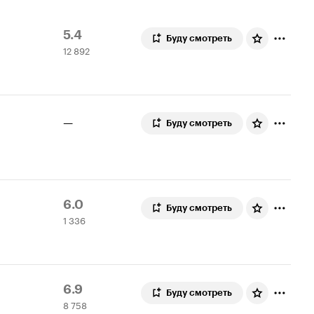
Рейтинг
12
5.4
Буду смотреть
12 892
Кинопоиска
892
5.4
оценки
—
Буду смотреть
Рейтинг
1
6.0
Буду смотреть
1 336
Кинопоиска
336
6.0
оценок
Рейтинг
8
6.9
Буду смотреть
8 758
Кинопоиска
758