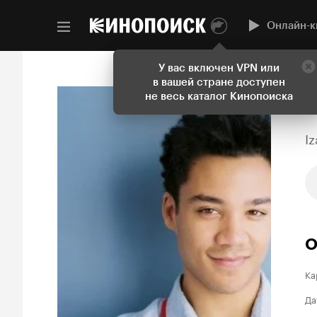
Онлайн-к
У вас включен VPN или
в вашей стране доступен
не весь каталог Кинопоиска
I
О
Ка
Да