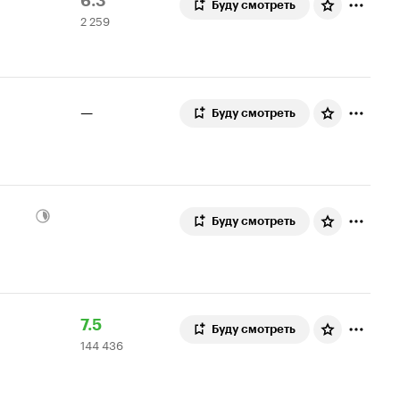
Рейтинг
2
6.3
Буду смотреть
2 259
Кинопоиска
259
6.3
оценок
—
Буду смотреть
Буду смотреть
Рейтинг
144
7.5
Буду смотреть
144 436
Кинопоиска
436
7.5
оценок