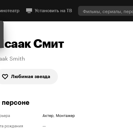
инотеатр
Установить на ТВ
Исаак Смит
zaak Smith
Любимая звезда
 персоне
рьера
Актер
,
Монтажер
та рождения
—