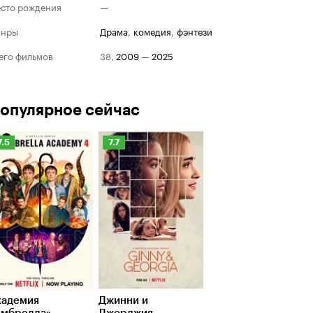
сто рождения
—
анры
драма
,
комедия
,
фэнтези
его фильмов
38
,
2009
—
2025
опулярное сейчас
Рейтинг
Рейтинг
7.5
7.7
Кинопоиска
Кинопоиска
.5
7.7
кадемия
Джинни и