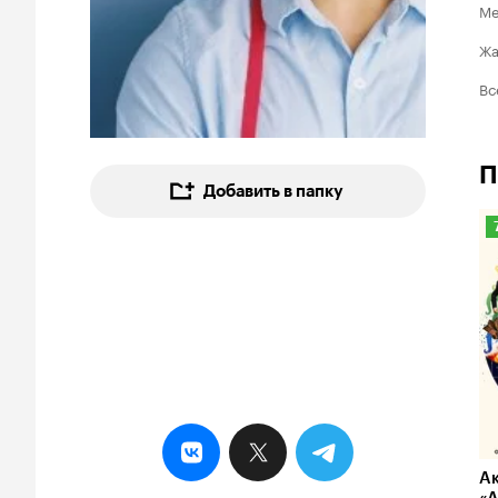
Ме
Ж
Вс
П
Добавить в папку
7
А