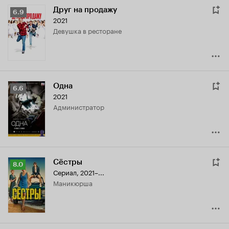
Друг на продажу
Рейтинг
6.9
2021
Кинопоиска
девушка в ресторане
6.9
Одна
Рейтинг
6.6
2021
Кинопоиска
администратор
6.6
Сёстры
Рейтинг
8.0
Сериал, 2021–...
Кинопоиска
маникюрша
8.0