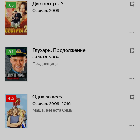
Две сестры 2
Рейтинг
7.5
Сериал, 2009
Кинопоиска
7.5
Глухарь. Продолжение
Рейтинг
8.1
Сериал, 2009
Кинопоиска
продавщица
8.1
Одна за всех
Рейтинг
4.5
Сериал, 2009–2016
Кинопоиска
Маша, невеста Семы
4.5