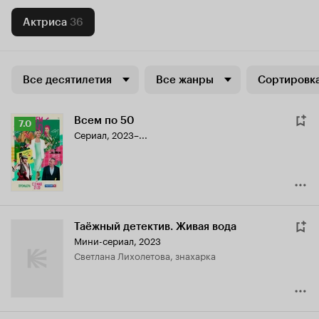
Актриса
36
Все десятилетия
Все жанры
Сортировка
Всем по 50
Рейтинг
7.0
Сериал, 2023–...
Кинопоиска
7.0
Таёжный детектив. Живая вода
Мини-сериал, 2023
Светлана Лихолетова, знахарка