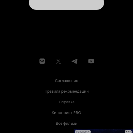
Соглашение
Правила рекомендаций
Справка
Кинопоиск PRO
Все фильмы
РЕКЛАМА