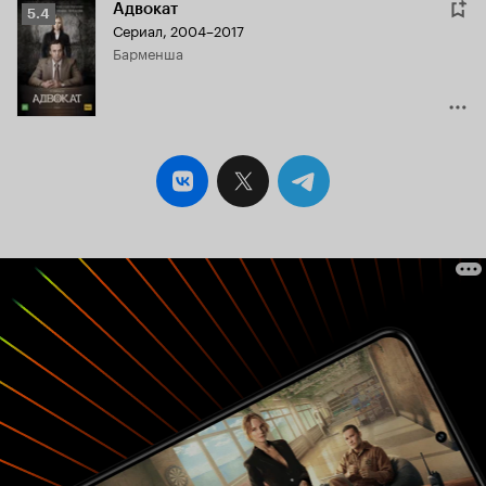
Адвокат
Рейтинг
5.4
Сериал, 2004–2017
Кинопоиска
барменша
5.4