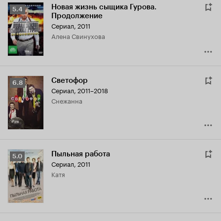
Новая жизнь сыщика Гурова.
Рейтинг
5.4
Продолжение
Кинопоиска
Сериал, 2011
5.4
Алена Свинухова
Светофор
Рейтинг
6.8
Сериал, 2011–2018
Кинопоиска
Снежанна
6.8
Пыльная работа
Рейтинг
5.0
Сериал, 2011
Кинопоиска
Катя
5.0