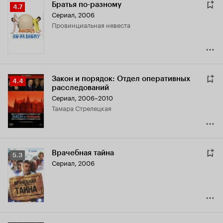
Братья по-разному
Рейтинг
4.7
Сериал, 2006
Кинопоиска
провинциальная невеста
4.7
Закон и порядок: Отдел оперативных
Рейтинг
4.4
расследований
Кинопоиска
Сериал, 2006–2010
4.4
Тамара Стрелецкая
Врачебная тайна
Рейтинг
5.3
Сериал, 2006
Кинопоиска
5.3