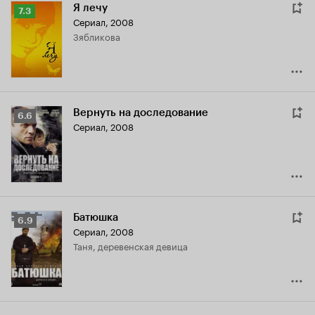
Я лечу
Рейтинг
7.3
Сериал, 2008
Кинопоиска
Зябликова
7.3
Вернуть на доследование
Рейтинг
6.6
Сериал, 2008
Кинопоиска
6.6
Батюшка
Рейтинг
6.9
Сериал, 2008
Кинопоиска
Таня, деревенская девица
6.9