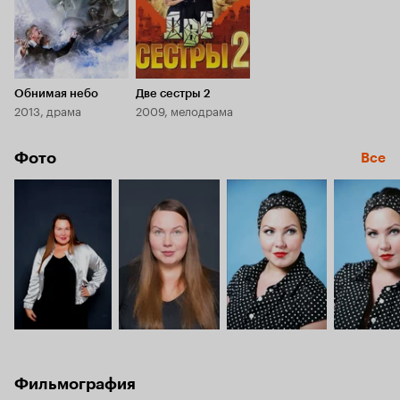
Обнимая небо
Две сестры 2
2013, драма
2009, мелодрама
Фото
Все
Фильмография