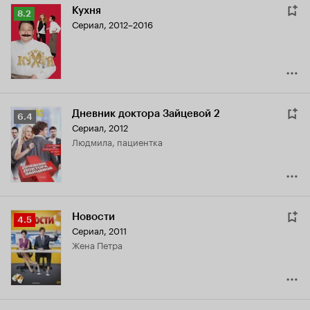
Кухня
Рейтинг
8.2
Сериал, 2012–2016
Кинопоиска
8.2
Дневник доктора Зайцевой 2
Рейтинг
6.4
Сериал, 2012
Кинопоиска
Людмила, пациентка
6.4
Новости
Рейтинг
4.5
Сериал, 2011
Кинопоиска
жена Петра
4.5