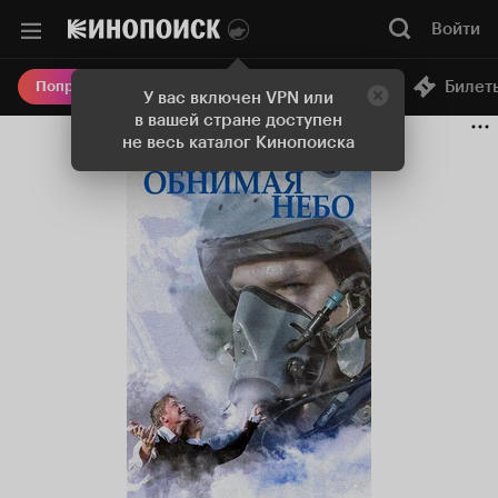
Войти
Онлайн-кинотеатр
Билет
Попробовать Плюс
У вас включен VPN или
в вашей стране доступен
не весь каталог Кинопоиска