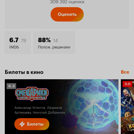
309 392 оценки
Кинопо
Оценить
8.3
79
14
6.7
88%
IMDb
Полож. рецензии
Билеты в кино
Все
Рейт
3.0
Рейтинг
6.3
Кино
Кинопоиска
3.0
6.3
Александр Устюгов, Людмила
Артемьева, Николай Добрынин
Билеты