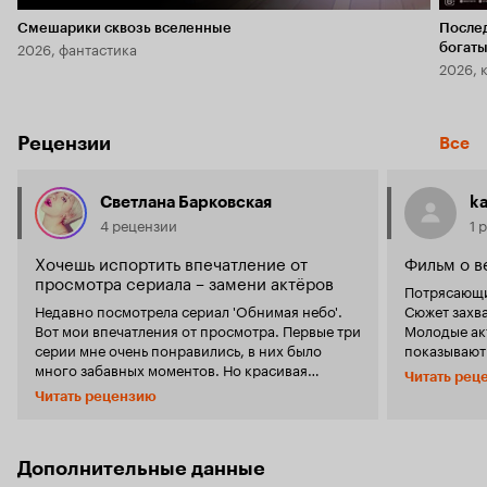
Смешарики сквозь вселенные
После
2026, фантастика
богаты
2026, 
Рецензии
Все
Светлана Барковская
k
4 рецензии
1 
Хочешь испортить впечатление от
Фильм о в
просмотра сериала – замени актёров
Потрясающи
Недавно посмотрела сериал 'Обнимая небо'.
Сюжет захва
Вот мои впечатления от просмотра. Первые три
Молодые ак
серии мне очень понравились, в них было
показывают
много забавных моментов. Но красивая
любви. В к
Читать рец
история первой любви Жени и Вани начала
чувства. Весь фильм ждешь их встречи...
Читать рецензию
плавно переходить в трагедию. В последующих
представляешь к
шести сериях многие герои умерли. Моё
проходит 17
первое впечатление о сериале было
других акте
обманчивым, и мне стало тяжело его смотреть.
фильм). Нов
Дополнительные данные
А последние три серии - это вообще нечто. Я
1% их чувст