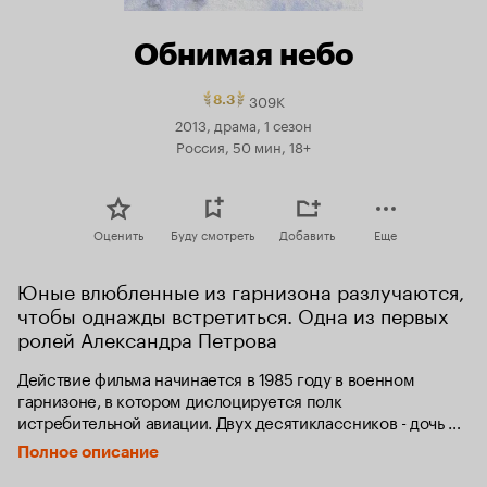
Обнимая небо
309K
Рейтинг
8.3
Кинопоиска
2013, драма, 1 сезон
8.3.
Россия, 50 мин, 18+
топ
250
Оценить
Буду смотреть
Добавить
Еще
Юные влюбленные из гарнизона разлучаются, 
чтобы однажды встретиться. Одна из первых 
ролей Александра Петрова
Действие фильма начинается в 1985 году в военном 
гарнизоне, в котором дислоцируется полк 
истребительной авиации. Двух десятиклассников - дочь 
заместителя командира полка Женю Луговую и сына 
Полное описание
официантки лётной столовой Ваньку Котова - накрывает 
чувство первой взаимной любви. Жесткие драматические 