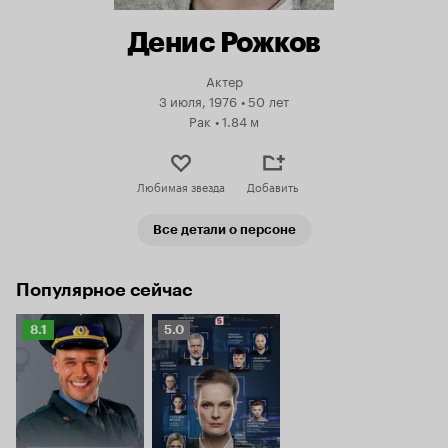
Денис Рожков
Актер
3 июля, 1976
•
50 лет
Рак
•
1.84 м
Любимая звезда
Добавить
Все детали о персоне
Популярное сейчас
Рейтинг
Рейтинг
8.1
5.0
Кинопоиска
Кинопоиска
8.1
5.0