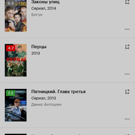
Законы улиц
Рейтинг
6.5
Сериал, 2014
Кинопоиска
Богун
6.5
Перцы
Рейтинг
4.7
2013
Кинопоиска
4.7
Пятницкий. Глава третья
Рейтинг
7.2
Сериал, 2013
Кинопоиска
Денис Антошин
7.2