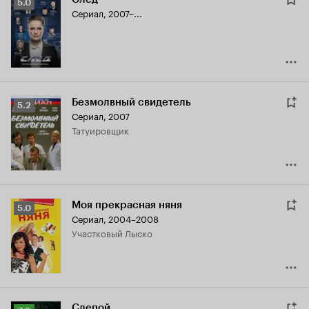
Рейтинг
5.0
Сериал, 2007–...
Кинопоиска
5.0
Безмолвный свидетель
Рейтинг
5.2
Сериал, 2007
Кинопоиска
татуировщик
5.2
Моя прекрасная няня
Рейтинг
5.0
Сериал, 2004–2008
Кинопоиска
участковый Лыско
5.0
Слепой