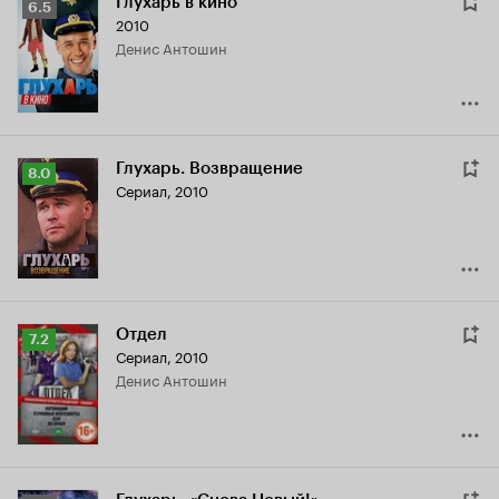
Глухарь в кино
Рейтинг
6.5
2010
Кинопоиска
Денис Антошин
6.5
Глухарь. Возвращение
Рейтинг
8.0
Сериал, 2010
Кинопоиска
8.0
Отдел
Рейтинг
7.2
Сериал, 2010
Кинопоиска
Денис Антошин
7.2