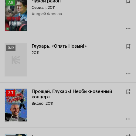
Чужой район
Рейтинг
7.6
Сериал, 2011
Кинопоиска
Андрей Фролов
7.6
Глухарь. «Опять Новый!»
Рейтинг
5.9
2011
Кинопоиска
5.9
Прощай, Глухарь! Необыкновенный
Рейтинг
2.7
концерт
Кинопоиска
Видео, 2011
2.7