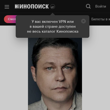
Войти
Онлайн-кинотеатр
Билеты в 
Смотреть кино
У вас включен VPN или
в вашей стране доступен
не весь каталог Кинопоиска