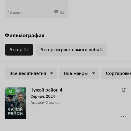
15 июня
26
Фильмография
Актер
37
Актер: играет самого себя
3
Все десятилетия
Все жанры
Сортировка
Чужой район 4
Рейтинг
7.1
Сериал, 2024
Кинопоиска
Андрей Фролов
7.1