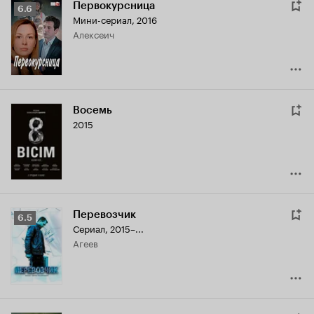
Первокурсница
Рейтинг
6.6
Мини-сериал, 2016
Кинопоиска
Алексеич
6.6
Восемь
2015
Перевозчик
Рейтинг
6.5
Сериал, 2015–...
Кинопоиска
Агеев
6.5