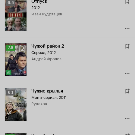
Отпуск
Рейтинг
6.5
2012
Кинопоиска
Иван Кудрявцев
6.5
Чужой район 2
Рейтинг
7.8
Сериал, 2012
Кинопоиска
Андрей Фролов
7.8
Чужие крылья
Рейтинг
6.1
Мини-сериал, 2011
Кинопоиска
Рудаков
6.1