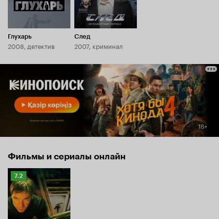
Глухарь
След
2008, детектив
2007, криминал
Фильмы и сериалы онлайн
Рейтинг
7.2
Кинопоиска
7.2