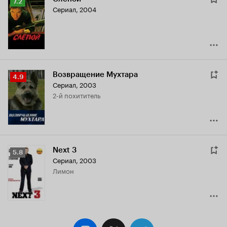
Рейтинг
7.2
Сериал, 2004
Кинопоиска
7.2
Возвращение Мухтара
Рейтинг
4.9
Сериал, 2003
Кинопоиска
2-й похититель
4.9
Next 3
Рейтинг
5.8
Сериал, 2003
Кинопоиска
Лимон
5.8