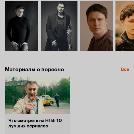
Материалы о персоне
Все
Что смотреть на НТВ: 10
лучших сериалов