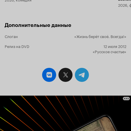
2026, 
Дополнительные данные
Слоган
«Жизнь берёт своё. Всегда!»
Релиз на DVD
12 июля 2012
«Русское счастье»