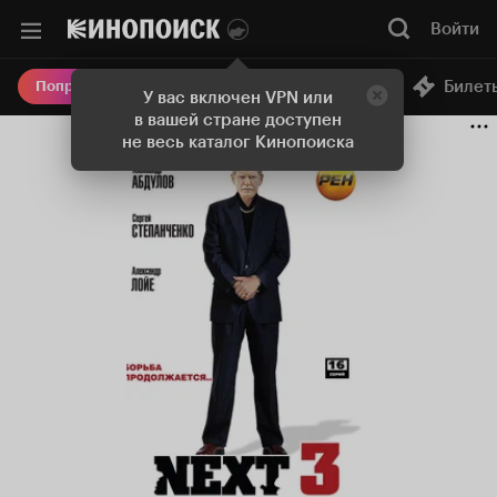
Войти
Онлайн-кинотеатр
Билет
Попробовать Плюс
У вас включен VPN или
в вашей стране доступен
не весь каталог Кинопоиска