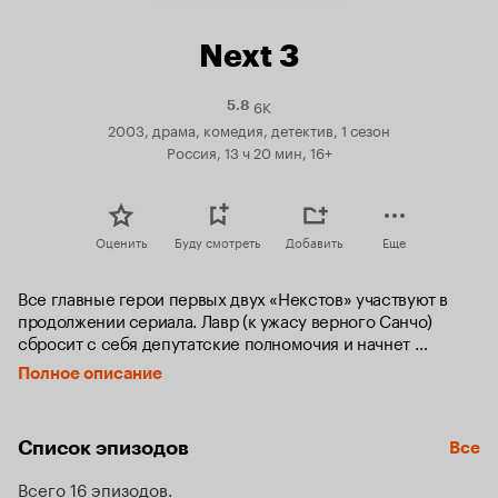
Next 3
6K
Рейтинг
5.8
Кинопоиска
2003, драма, комедия, детектив, 1 сезон
5.8
Россия, 13 ч 20 мин, 16+
Оценить
Буду смотреть
Добавить
Еще
Все главные герои первых двух «Некстов» участвуют в 
продолжении сериала. Лавр (к ужасу верного Санчо) 
сбросит с себя депутатские полномочия и начнет 
бескомпромиссную борьбу со своей холостой жизнью. В 
Полное описание
частной клинике для очередных изощренных «подвигов» 
воскреснет Дюбель – злодейский и вроде бы убитый 
персонаж из «Next 1». 

Список эпизодов
Все
Федечка получит элитарное высшее образование и 
Всего 16 эпизодов
приступит к зрелым экономическим манипуляциям. Дело 