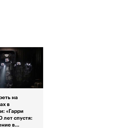
реть на
ах в
и: «Гарри
0 лет спустя:
ние в