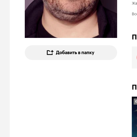
Ж
Вс
П
Добавить в папку
П