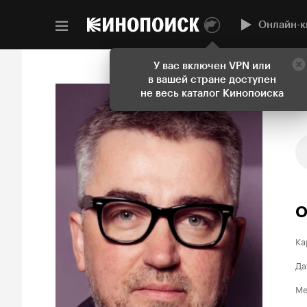
Онлайн-к
У вас включен VPN или
в вашей стране доступен
не весь каталог Кинопоиска
О
Ка
Да
Ме