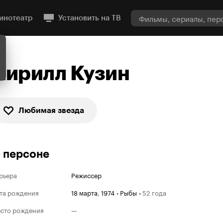
инотеатр
Установить на ТВ
Кирилл Кузин
Любимая звезда
 персоне
рьера
Режиссер
та рождения
18 марта
,
1974
•
Рыбы
•
52 года
сто рождения
—