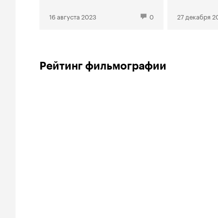
Хогвартс
16 августа 2023
0
27 декабря 2
Спокойст
Бобы Фе
Рейтинг фильмографии