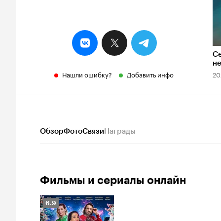
С
н
Нашли ошибку?
Добавить инфо
20
Обзор
Фото
Связи
Награды
Фильмы и сериалы онлайн
Рейтинг
6.9
Кинопоиска