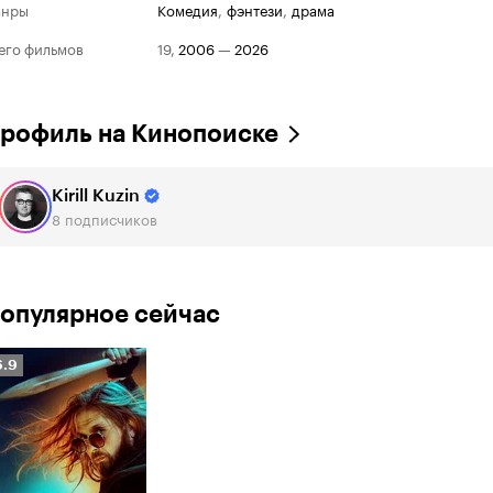
анры
комедия
,
фэнтези
,
драма
его фильмов
19
,
2006
—
2026
рофиль на Кинопоиске
Kirill Kuzin
8
подписчиков
опулярное сейчас
Рейтинг
6.9
Кинопоиска
6.9