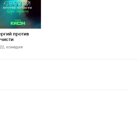
ергий против
ечисти
22, комедия