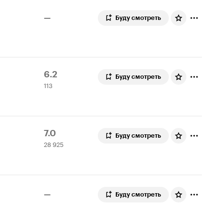
—
Буду смотреть
Рейтинг
113
6.2
Буду смотреть
113
Кинопоиска
оценок
6.2
Рейтинг
28
7.0
Буду смотреть
28 925
Кинопоиска
925
7.0
оценок
—
Буду смотреть