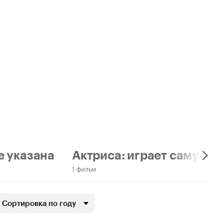
е указана
Актриса: играет саму себ
1 фильм
Сортировка по году