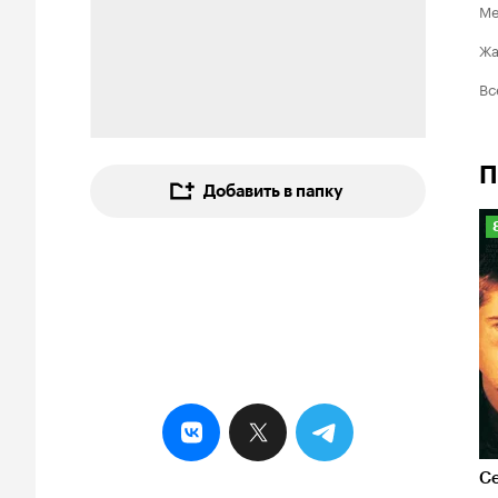
Ме
Ж
Вс
П
Добавить в папку
8
С