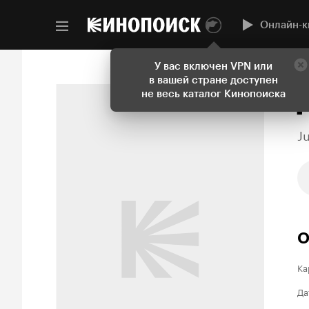
Онлайн-к
У вас включен VPN или
в вашей стране доступен
не весь каталог Кинопоиска
J
О
Ка
Да