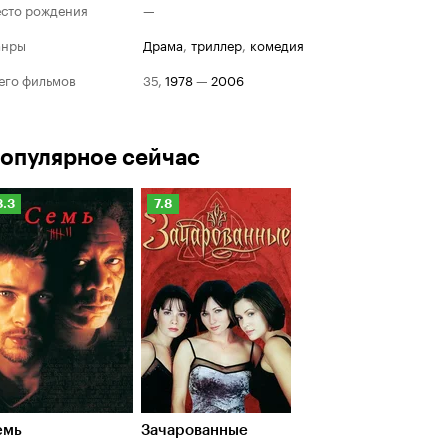
сто рождения
—
анры
драма
,
триллер
,
комедия
его фильмов
35
,
1978
—
2006
опулярное сейчас
Рейтинг
Рейтинг
8.3
7.8
Кинопоиска
Кинопоиска
.3
7.8
емь
Зачарованные