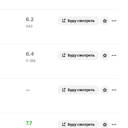
Рейтинг
343
6.2
Буду смотреть
343
Кинопоиска
оценки
6.2
Рейтинг
11
6.4
Буду смотреть
11 189
Кинопоиска
189
6.4
оценок
—
Буду смотреть
Рейтинг
9
7.7
Буду смотреть