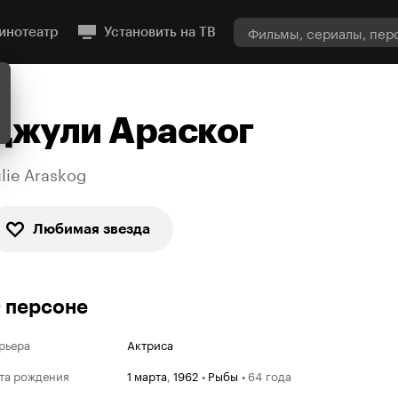
инотеатр
Установить на ТВ
Джули Араског
ulie Araskog
Любимая звезда
 персоне
рьера
Актриса
та рождения
1 марта
,
1962
•
Рыбы
•
64 года