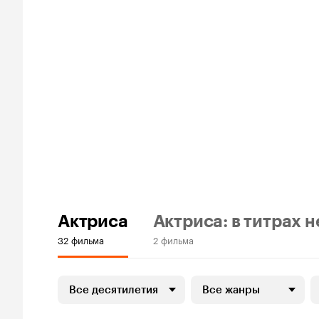
Актриса
Актриса: в титрах н
32 фильма
2 фильма
Все десятилетия
Все жанры