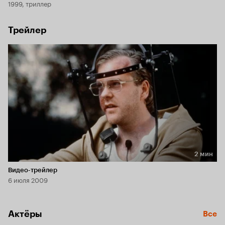
1999, триллер
трюкачки
Трейлер
2 мин
Длительность 2 мин
Видео-трейлер
6 июля 2009
Актёры
Все