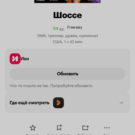
Шоссе
Freeway
8K
Рейтинг
7.0
Кинопоиска
1996, триллер, драма, криминал
7.0
США, 1 ч 42 мин
Иви
Обновить
Что-то пошло не так. Попробуйте обновить
Где ещё смотреть
Оценить
Буду смотреть
Добавить
Еще