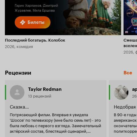
Гарик Харламов, Дмитрий
Журавлев, Мила Ершова
Билеты
Последний богатырь. Колобок
Смеша
2026, комедия
вселе
2026, 
Рецензии
Все
Taylor Redman
а
13 рецензий
26
Сказка...
Недобрая 
Потрясающий фильм. Впервые я увидела
В 90-е год
'Шоссе' по телевизору (мне было семь лет) - это
американско
была любовь с первого взгляда. Замечательный
окончатель
актёрский состав, блестящий сценарий,
политкорре
превосходная режиссура Мэттью Брайта
формирован