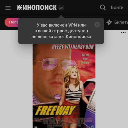
Войти
Онлайн-кинотеатр
Билет
Попробовать Плюс
У вас включен VPN или
в вашей стране доступен
не весь каталог Кинопоиска