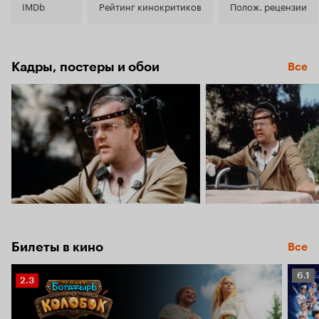
7.0
IMDb
Рейтинг кинокритиков
Полож. рецензии
Кадры, постеры и обои
Все
Билеты в кино
Все
Рейт
6.1
Рейтинг
2.3
Кино
Кинопоиска
6.1
2.3