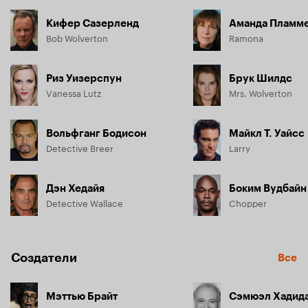
Кифер Сазерленд
Аманда Пламм
Bob Wolverton
Ramona
Риз Уизерспун
Брук Шилдс
Vanessa Lutz
Mrs. Wolverton
Вольфганг Бодисон
Майкл Т. Уайсс
Detective Breer
Larry
Дэн Хедайя
Боким Вудбайн
Detective Wallace
Chopper
Создатели
Все
Мэттью Брайт
Сэмюэл Хадид