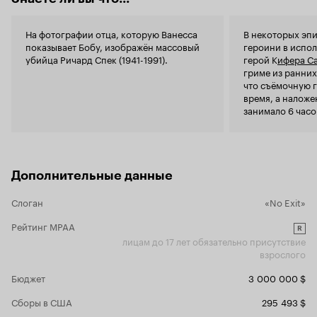
стала дочер
жертвой из
На фотографии отца, которую Ванесса
В некоторых эп
бандиткой 
показывает Бобу, изображён массовый
героини в испо
чернокожего
убийца Ричард Спек (1941-1991).
герой К
ифера С
несчастной,
гриме из ранних
или любая 
что съёмочную 
типичного т
время, а наложе
среднестат
занимало 6 часо
милого сна
старались сэкон
стремлением к насили
пробуждает 
добропоряд
женой (Б. Ш
Дополнительные данные
школе для м
ширма для с
Слоган
«No Exit»
некрофила. 
всю омерзит
Рейтинг MPAA
которого н
R
лицам до 17 лет обязательно присутствие
действия ки
взрослого
единого ша
мстящей от скуки всем волкам в штанах за всех
Бюджет
3 000 000 $
девочек, де
над штампа
Сборы в США
295 493 $
наделяемых