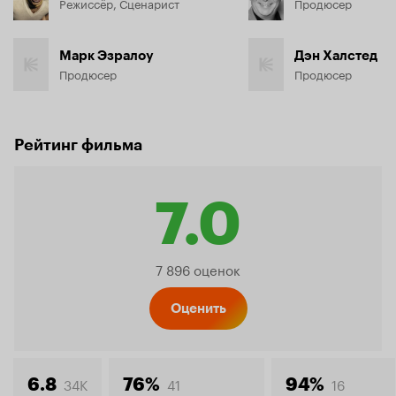
Режиссёр, Сценарист
Продюсер
Марк Эзралоу
Дэн Халстед
Продюсер
Продюсер
Рейтинг фильма
7.0
Рейтинг
7 896 оценок
Кинопо
Оценить
34K
41
16
6.8
76%
94%