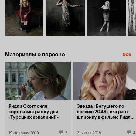
Материалы о персоне
Все
Ридли Скотт снял
Звезда «Бегущего по
короткометражку для
лезвию 2049» сыграет
«Турецких авиалиний»
шпионку в фильме Ридли
Скота
19 февраля 2019
2
21 июня 2018
4