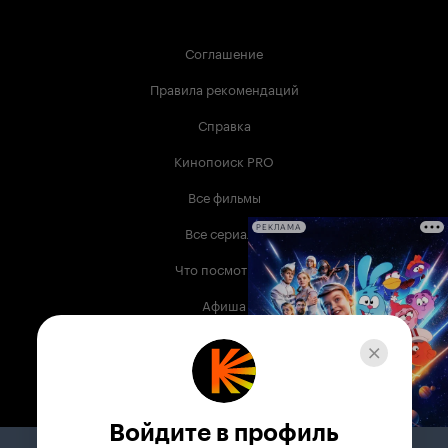
Соглашение
Правила рекомендаций
Справка
Кинопоиск PRO
Все фильмы
Все сериалы
РЕКЛАМА
Что посмотреть
Афиша
Музыка
Телепрограмма
Книги
Войдите в профиль