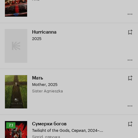
Hurricanna
2025
Мать
Mother
,
2025
Sister Agnieszka
Сумерки богов
Рейтинг
7.1
Twilight of the Gods
,
Сериал, 2024–...
Кинопоиска
Sigrid, озвучка
7.1