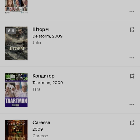
Шторм
Рейтинг
6.6
De storm
,
2009
Кинопоиска
Julia
6.6
Кондитер
Taartman
,
2009
Tara
Caresse
2009
Caresse