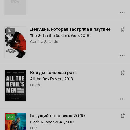
Девушка, которая застряла в паутине
Рейтинг
6.1
The Girl in the Spider's Web
,
2018
Кинопоиска
Camilla Salander
6.1
Вся дьявольская рать
All the Devil's Men
,
2018
Leigh
Бегущий по лезвию 2049
Рейтинг
7.8
Blade Runner 2049
,
2017
Кинопоиска
Luv
7.8