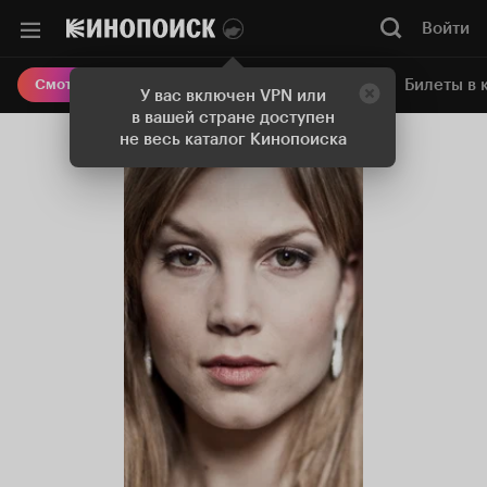
Войти
Онлайн-кинотеатр
Билеты в 
Смотреть кино
У вас включен VPN или
в вашей стране доступен
не весь каталог Кинопоиска