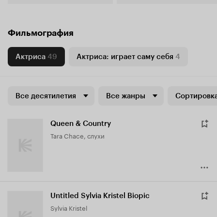
Фильмография
Актриса
49
Актриса: играет саму себя
4
Все десятилетия
Все жанры
Сортировка
Queen & Country
Tara Chace, слухи
Untitled Sylvia Kristel Biopic
Sylvia Kristel