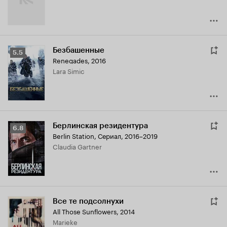
Безбашенные
Рейтинг
5.5
Renegades
,
2016
Кинопоиска
Lara Simic
5.5
Берлинская резидентура
Рейтинг
6.8
Berlin Station
,
Сериал, 2016–2019
Кинопоиска
Claudia Gartner
6.8
Все те подсолнухи
All Those Sunflowers
,
2014
Marieke