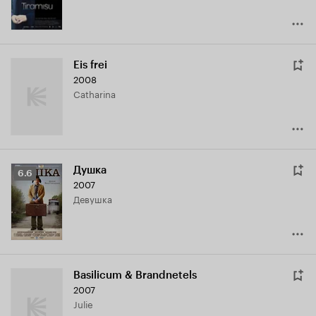
Eis frei
2008
Catharina
Душка
Рейтинг
6.6
2007
Кинопоиска
девушка
6.6
Basilicum & Brandnetels
2007
Julie