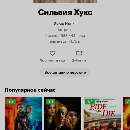
Сильвия Хукс
Sylvia Hoeks
Актриса
1 июня, 1983
•
43 года
Близнецы
•
1.75 м
Любимая звезда
Добавить
Все детали о персоне
Популярное сейчас
Рейтинг
Рейтинг
Рейтинг
Р
7.8
8.1
7.4
7
Кинопоиска
Кинопоиска
Кинопоиска
К
7.8
8.1
7.4
7.