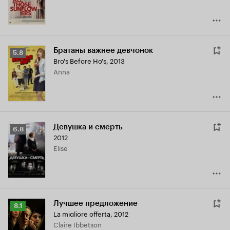
Братаны важнее девчонок
Рейтинг
5.8
Bro's Before Ho's
,
2013
Кинопоиска
Anna
5.8
Девушка и смерть
Рейтинг
6.8
2012
Кинопоиска
Elise
6.8
Лучшее предложение
Рейтинг
8.1
La migliore offerta
,
2012
Кинопоиска
Claire Ibbetson
8.1