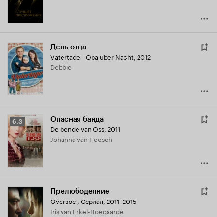
День отца
Vatertage - Opa über Nacht
,
2012
Debbie
Опасная банда
Рейтинг
6.3
De bende van Oss
,
2011
Кинопоиска
Johanna van Heesch
6.3
Прелюбодеяние
Overspel
,
Сериал, 2011–2015
Iris van Erkel-Hoegaarde