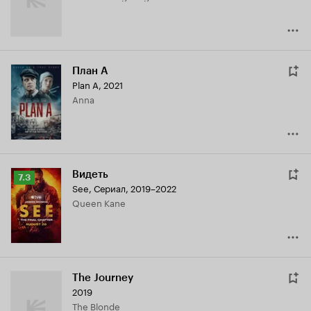
План А
Plan A
,
2021
Anna
Видеть
Рейтинг
7.3
See
,
Сериал, 2019–2022
Кинопоиска
Queen Kane
7.3
The Journey
2019
The Blonde