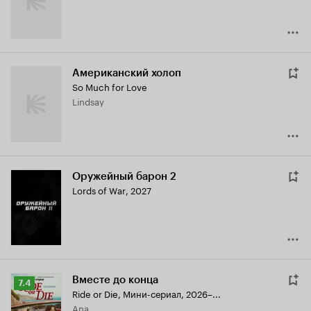
Американский холоп
So Much for Love
Lindsay
Оружейный барон 2
Lords of War
,
2027
Вместе до конца
Рейтинг
7.4
Ride or Die
,
Мини-сериал, 2026–...
Кинопоиска
Ana
7.4