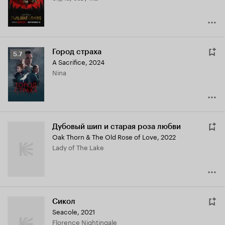
Город страха
Рейтинг
5.7
A Sacrifice
,
2024
Кинопоиска
Nina
5.7
Дубовый шип и старая роза любви
Oak Thorn & The Old Rose of Love
,
2022
Lady of The Lake
Сикол
Seacole
,
2021
Florence Nightingale