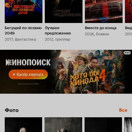
Бегущий по лезвию
Лучшее
Вместе до конца
Вид
2026, боевик
201
2049
предложение
2017, фантастика
2012, триллер
Фото
Все