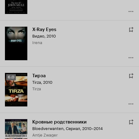
X-Ray Eyes
Видео, 2010
Irena
Тирза
Рейтинг
6.0
Tirza
,
2010
Кинопоиска
Tirza
6.0
Кровные родственники
Bloedverwanten
,
Сериал, 2010–2014
Antje Zwager