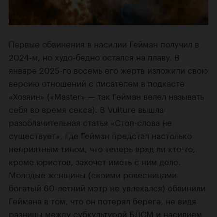
Первые обвинения в насилии Гейман получил в
2024-м, но худо-бедно остался на плаву. В
январе 2025-го восемь его жертв изложили свою
версию отношений с писателем в подкасте
«Хозяин» («Master» — так Гейман велел называть
себя во время секса). В Vulture вышла
разоблачительная статья «Стоп-слова не
существует», где Гейман предстал настолько
неприятным типом, что теперь вряд ли кто-то,
кроме юристов, захочет иметь с ним дело.
Молодые женщины (своими ровесницами
богатый 60-летний мэтр не увлекался) обвинили
Геймана в том, что он потерял берега, не видя
разницы между субкультурой БДСМ и насилием