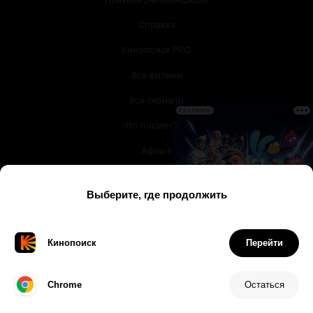
Справка
Кинопоиск PRO
Все фильмы
Все сериалы
РЕКЛАМА
Что посмотреть
Афиша
Музыка
Телепрограмма
Книги
Служба поддержки
© 2003 —
2026
,
Кинопоиск
18
+
Проект компании