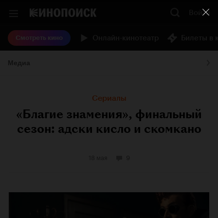
Войти
Онлайн-кинотеатр
Билеты в 
Смотреть кино
Медиа
Сериалы
«Благие знамения», финальный
сезон: адски кисло и скомкано
18 мая
9