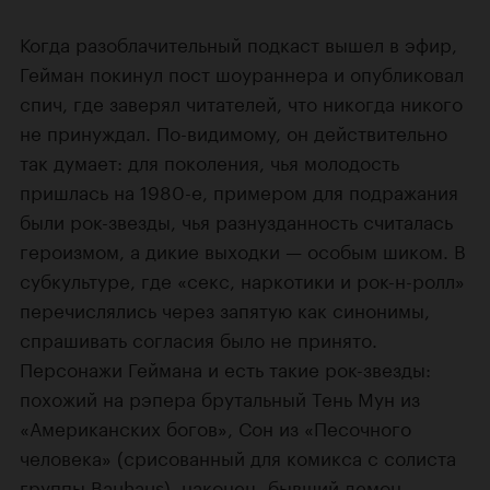
Когда разоблачительный подкаст вышел в эфир,
Гейман покинул пост шоураннера и опубликовал
спич, где заверял читателей, что никогда никого
не принуждал. По-видимому, он действительно
так думает: для поколения, чья молодость
пришлась на 1980-е, примером для подражания
были рок-звезды, чья разнузданность считалась
героизмом, а дикие выходки — особым шиком. В
субкультуре, где «секс, наркотики и рок-н-ролл»
перечислялись через запятую как синонимы,
спрашивать согласия было не принято.
Персонажи Геймана и есть такие рок-звезды:
похожий на рэпера брутальный Тень Мун из
«Американских богов», Сон из «Песочного
человека» (срисованный для комикса с солиста
группы Bauhaus), наконец, бывший демон