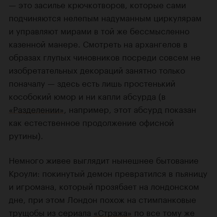
— это засилье крючкотворов, которые сами
подчиняются нелепым надуманным циркулярам
и управляют мирами в той же бессмысленно
казенной манере. Смотреть на архангелов в
образах глупых чиновников посреди совсем не
изобретательных декораций занятно только
поначалу — здесь есть лишь простенький
кособокий юмор и ни капли абсурда (в
«Разделении»
, например, этот абсурд показан
как естественное продолжение офисной
рутины).
Немного живее выглядит нынешнее бытование
Кроули: покинутый демон превратился в пьяницу
и игромана, который прозябает на лондонском
дне, при этом Лондон похож на стимпанковые
трущобы из сериала
«Стража»
по все тому же