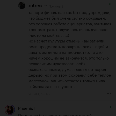
3
Полина З.
antares
та норм финал. нас как бы предупреждали, 
что бюджет был очень сильно сокращен. 
это хорошая работа сценаристов, учитывая 
хронометраж. получилось очень душевно 
(чисто на мой взгляд) 

но насчет культуры отмены - вы загнули. 
если продолжать поощрять таких людей и 
давать им деньги на творчество, то это 
ничем хорошим не закончится. это только 
позволит им чувствовать себя 
безнаказанными, думая: «вот я сотворил 
дерьмо, но при этом сохранил себе теплое 
местечко». винить остается только нила 
геймана за его глупость.
20 мая, 18:45
1
PhoenixT
Поменьше бы видеть подобных статей. 
