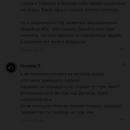
статьи к Гейману и больше собственно рецензии 
на сезон. Я всё-таки о сезоне хотела почитать.

Ну и подмахнуть под ядовитые высказывания 
людей из 80х - это сильно. Давайте всё-таки 
помнить, что всё зависит от конкретных людей, 
у насилия нет пола и возраста.
19 мая, 23:57
5
Полина З.
я не понимаю,почему из-за Нила нужно 
отстойно завершить сериал

насилие не оправдать,но сериал тут при чем??

вспомнить хотя бы суд над Деппом, тоже 
непонятно все

из-за культуры отмены теряем сериал, смешно!

творчество тут вообще не при чем
20 мая, 13:42