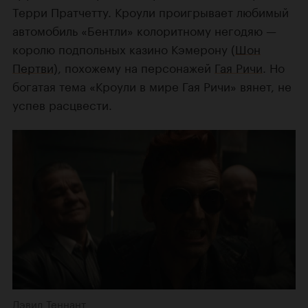
Терри Пратчетту. Кроули проигрывает любимый
автомобиль «Бентли» колоритному негодяю —
королю подпольных казино Кэмерону (
Шон
Пертви
), похожему на персонажей
Гая Ричи
. Но
богатая тема «Кроули в мире Гая Ричи» вянет, не
успев расцвести.
Дэвид Теннант