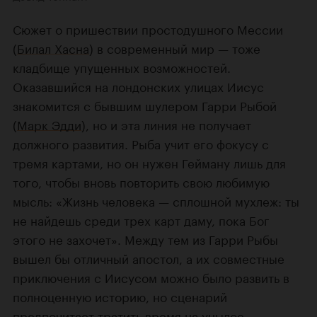
Сюжет о пришествии простодушного Мессии
(
Билал Хасна
) в современный мир — тоже
кладбище упущенных возможностей.
Оказавшийся на лондонских улицах Иисус
знакомится с бывшим шулером Гарри Рыбой
(
Марк Эдди
), но и эта линия не получает
должного развития. Рыба учит его фокусу с
тремя картами, но он нужен Гейману лишь для
того, чтобы вновь повторить свою любимую
мысль: «Жизнь человека — сплошной мухлеж: ты
не найдешь среди трех карт даму, пока Бог
этого не захочет». Между тем из Гарри Рыбы
вышел бы отличный апостол, а их совместные
приключения с Иисусом можно было развить в
полноценную историю, но сценарий
предпочитает тратить время на унылое