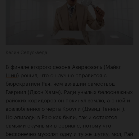
Келин Сепульведа
В финале второго сезона Азирафаэль (
Майкл
Шин
) решил, что он лучше справится с
бюрократией Рая, чем взявший самоотвод
Гавриил (
Джон Хэмм
). Ради унылых белоснежных
райских коридоров он покинул землю, а с ней и
возлюбленного черта Кроули (
Дэвид Теннант
).
Но эпизоды в Раю как были, так и остаются
самыми скучными в сериале, потому что
бесконечно мусолят одну и ту же шутку, мол, Рай