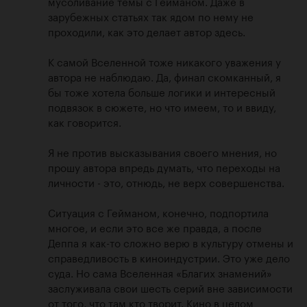
мусоливание темы с Гейманом. Даже в 
зарубежных статьях так ядом по нему не 
проходили, как это делает автор здесь. 

К самой Вселенной тоже никакого уважения у 
автора не наблюдаю. Да, финал скомканный, я 
бы тоже хотела больше логики и интересный 
подвязок в сюжете, но что имеем, то и ввиду, 
как говорится. 

Я не против высказывания своего мнения, но 
прошу автора впредь думать, что переходы на 
личности - это, отнюдь, не верх совершенства.

Ситуация с Гейманом, конечно, подпортила 
многое, и если это все же правда, а после 
Деппа я как-то сложно верю в культуру отмены и 
справедливость в киноиндустрии. Это уже дело 
суда. Но сама Вселенная «Благих знамений» 
заслуживала свои шесть серий вне зависимости 
от того, что там кто творит. Кино в целом 