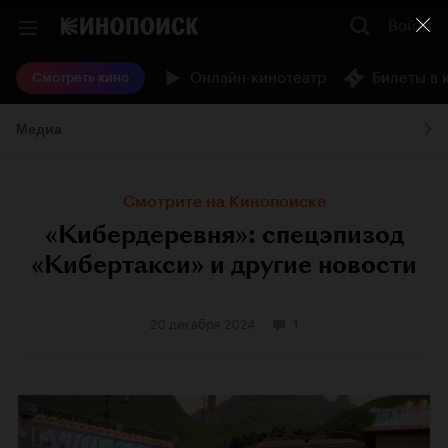
Войти
Онлайн-кинотеатр
Билеты в 
Смотреть кино
Медиа
Смотрите на Кинопоиске
«Кибердеревня»: спецэпизод
«Кибертакси» и другие новости
20 декабря 2024
1