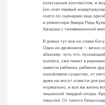
культурным контекстом, и вн
(он снял первый андерграунд
снято по сценарию еще одной
и режиссера
Амира Резы Кух
Хичкока
с телевизионной мел
В домах тут все не слава бог
Один из двойников — вечно у
абьюзер, чуть что, пускающий
коллега, уже лежит в реанима
завести ребенка; ребенок др
назойливое существо, от нег
даже не могут отвести для р
нормально, и все же жизнь вс
лишенной твердой опоры. Кры
смысле). От тихого безысход