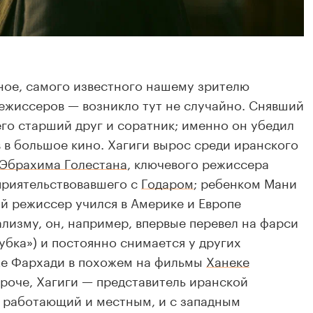
ное, самого известного нашему зрителю
ежиссеров — возникло тут не случайно. Снявший
го старший друг и соратник; именно он убедил
 в большое кино. Хагиги вырос среди иранского
Эбрахима Голестана
, ключевого режиссера
приятельствовавшего с
Годаром
; ребенком Мани
ий режиссер учился в Америке и Европе
ализму, он, например, впервые перевел на фарси
убка») и постоянно снимается у других
 же Фархади в похожем на фильмы
Ханеке
Короче, Хагиги — представитель иранской
о работающий и местным, и с западным