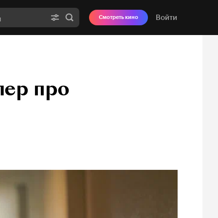
Войти
Смотреть кино
лер про