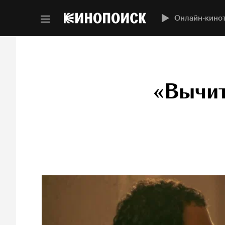
Онлайн-кино
«Вычит