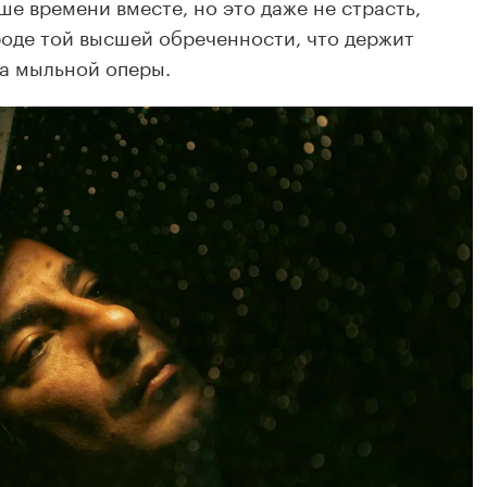
е времени вместе, но это даже не страсть,
роде той высшей обреченности, что держит
на мыльной оперы.