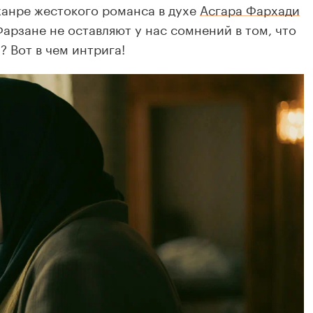
жанре жестокого романса в духе
Асгара Фархади
арзане не оставляют у нас сомнений в том, что
? Вот в чем интрига!