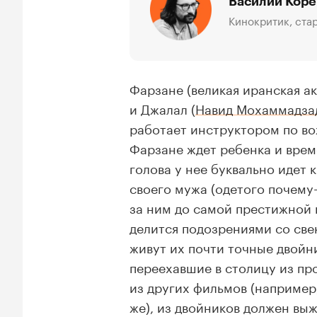
Василий Кор
Кинокритик, ста
Фарзане (великая иранская 
и Джалал (
Навид Мохаммадза
работает инструктором по во
Фарзане ждет ребенка и врем
голова у нее буквально идет
своего мужа (одетого почему-
за ним до самой престижной 
делится подозрениями со свек
живут их почти точные двойн
переехавшие в столицу из пр
из других фильмов (например
же), из двойников должен выж