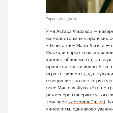
Таране Алидости
Имя Асгара Фархади — навер
из мейнстримных иранских р
«Вычитание» Мани Хагиги — е
Фархади перейти из сериалов
киноистеблишмента, он внук
иранской новый волны 80-х, 
играл в фильмах деда. Будущ
(специалист по постструктур
эссе Мишеля Фуко «Это не тр
режиссеров (впервые у того
триллере
«История Элли»
). 
киноэлиты, одинаково удачн