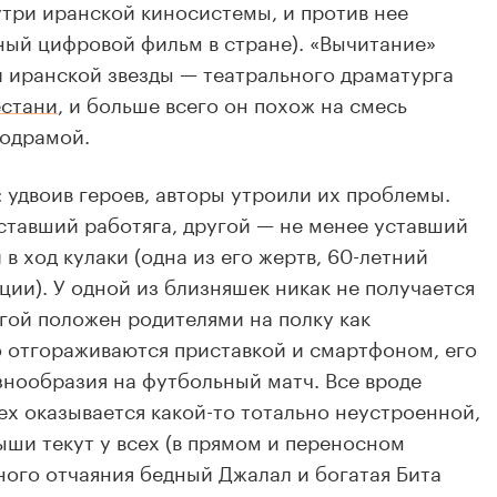
утри иранской киносистемы, и против нее
ный цифровой фильм в стране). «Вычитание»
 иранской звезды — театрального драматурга
естани
, и больше всего он похож на смесь
одрамой.
у: удвоив героев, авторы утроили их проблемы.
ставший работяга, другой — не менее уставший
 в ход кулаки (одна из его жертв, 60-летний
ции). У одной из близняшек никак не получается
угой положен родителями на полку как
о отгораживаются приставкой и смартфоном, его
азнообразия на футбольный матч. Все вроде
ех оказывается какой-то тотально неустроенной,
ши текут у всех (в прямом и переносном
ного отчаяния бедный Джалал и богатая Бита