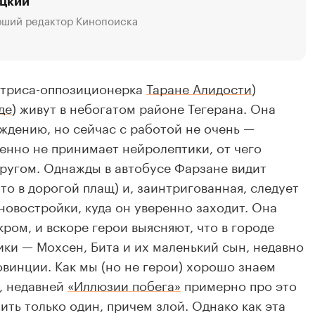
ецкий
рший редактор Кинопоиска
актриса-оппозиционерка
Таране Алидости
)
де
) живут в небогатом районе Тегерана. Она
ждению, но сейчас с работой не очень —
енно не принимает нейролептики, от чего
 кругом. Однажды в автобусе Фарзане видит
то в дорогой плащ) и, заинтригованная, следует
новостройки, куда он уверенно заходит. Она
ром, и вскоре герои выясняют, что в городе
ики — Мохсен, Бита и их маленький сын, недавно
овинции. Как мы (но не герои) хорошо знаем
, недавней
«Иллюзии побега»
примерно про это
ить только один, причем злой. Однако как эта