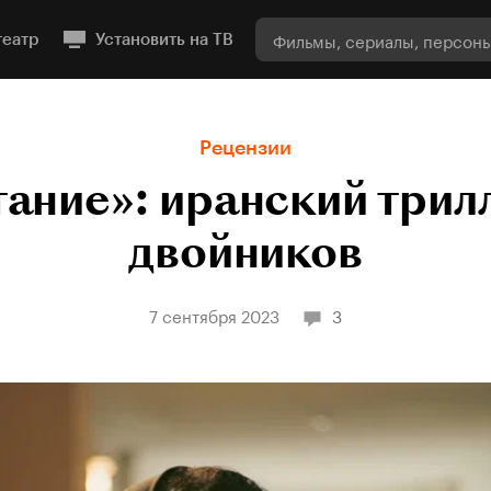
театр
Установить на ТВ
Рецензии
ание»: иранский трил
двойников
7 сентября 2023
3