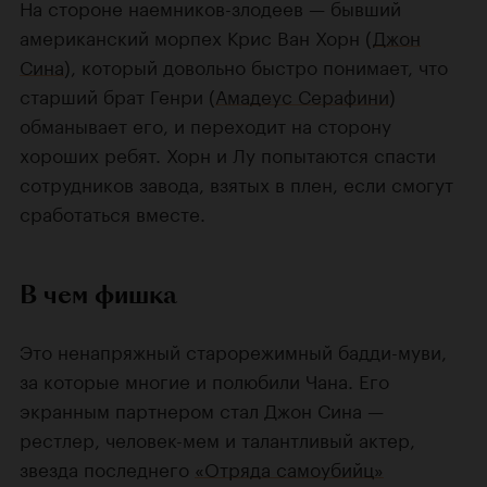
На стороне наемников-злодеев — бывший
американский морпех Крис Ван Хорн (
Джон
Сина
), который довольно быстро понимает, что
старший брат Генри (
Амадеус Серафини
)
обманывает его, и переходит на сторону
хороших ребят. Хорн и Лу попытаются спасти
сотрудников завода, взятых в плен, если смогут
сработаться вместе.
В чем фишка
Это ненапряжный старорежимный бадди-муви,
за которые многие и полюбили Чана. Его
экранным партнером стал Джон Сина —
рестлер, человек-мем и талантливый актер,
звезда последнего
«Отряда самоубийц»