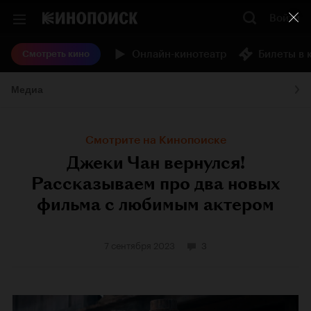
Войти
Онлайн-кинотеатр
Билеты в 
Смотреть кино
Медиа
Смотрите на Кинопоиске
Джеки Чан вернулся!
Рассказываем про два новых
фильма с любимым актером
7 сентября 2023
3