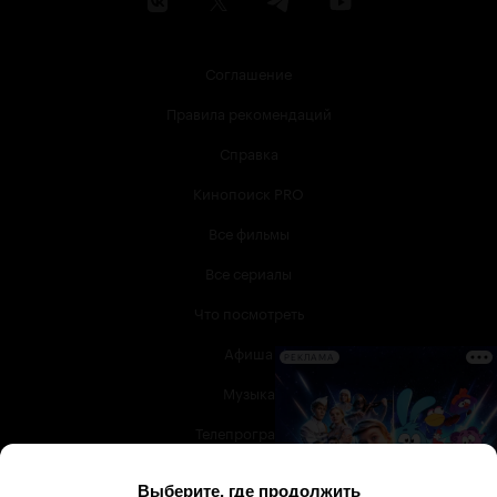
Соглашение
Правила рекомендаций
Справка
Кинопоиск PRO
Все фильмы
Все сериалы
Что посмотреть
Афиша
РЕКЛАМА
Музыка
Телепрограмма
Книги