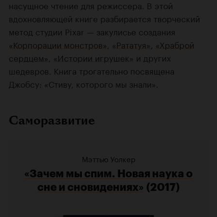
насущное чтение для режиссера. В этой
вдохновляющей книге разбирается творческий
метод студии Pixar — закулисье создания
«Корпорации монстров»
,
«Рататуя»
,
«Храброй
сердцем»
,
«Истории игрушек»
и других
шедевров. Книга трогательно посвящена
Джобсу: «Стиву, которого мы знали».
Саморазвитие
Мэттью Уолкер
«Зачем мы спим. Новая наука о
сне и сновидениях»
(2017)