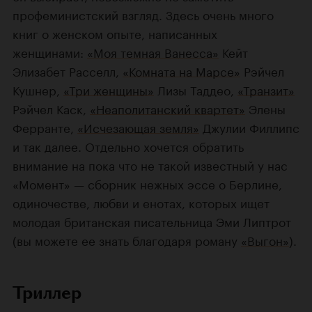
профеминистский взгляд. Здесь очень много
книг о женском опыте, написанных
женщинами:
«Моя темная Ванесса»
Кейт
Элизабет Расселл,
«Комната на Марсе»
Рэйчел
Кушнер,
«Три женщины»
Лизы Таддео,
«Транзит»
Рэйчел Каск,
«Неаполитанский квартет»
Элены
Ферранте,
«Исчезающая земля»
Джулии Филлипс
и так далее. Отдельно хочется обратить
внимание на пока что не такой известный у нас
«Момент» — сборник нежных эссе о Берлине,
одиночестве, любви и енотах, которых ищет
молодая британская писательница Эми Липтрот
(вы можете ее знать благодаря роману
«Выгон»
).
Триллер