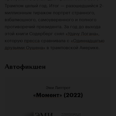
Трампом целый год. Итог — разошедшийся 2-
миллионным тиражом портрет странного,
взбалмошного, самоуверенного и полного
противоречий президента. За год до выхода
этой книги Содерберг снял
«Удачу Логана»
,
которую
пресса
сравнивала с
«Одиннадцатью
друзьями Оушена»
в трамповской Америке.
Автофикшен
Эми Липтрот
«Момент»
(2022)