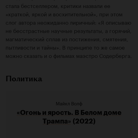
стала бестселлером, критики назвали ее
«краткой, яркой и восхитительной», при этом
слог автора неожиданно лиричный: «Я описываю
не бесстрастные научные результаты, а горячий,
магматический сплав из постижения, смятения,
пытливости и тайны». В принципе то же самое
можно сказать и о фильмах маэстро Содерберга.
Политика
Майкл Волф
«Огонь и ярость. В Белом доме
Трамп
а»
(2022)