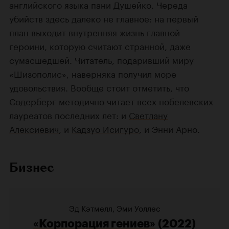
английского языка пани Душейко. Череда
убийств здесь далеко не главное: на первый
план выходит внутренняя жизнь главной
героини, которую считают странной, даже
сумасшедшей. Читатель, подаривший миру
«Шизополис», наверняка получил море
удовольствия. Вообще стоит отметить, что
Содерберг методично читает всех нобелевских
лауреатов последних лет: и
Светлану
Алексиевич
, и
Кадзуо Исигуро
, и Энни Арно.
Бизнес
Эд Кэтмелл, Эми Уоллес
«Корпорация гениев»
(2022)