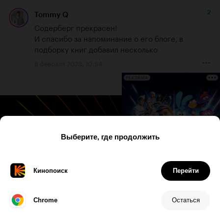
2
Tommy Q
Содерберг прекрасен!

И спасибо за напоминание о его блоге, в 
подборку книг добавил несколько
8 февраля 2023, 10:54
РЕКЛАМА