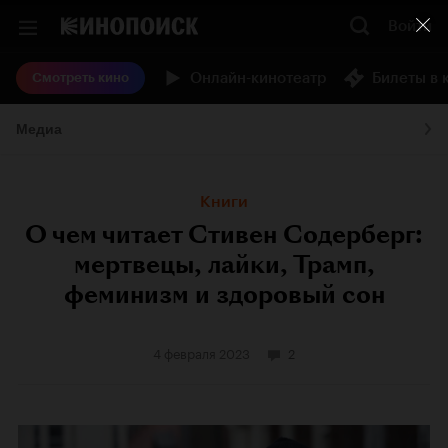
Войти
Онлайн-кинотеатр
Билеты в 
Смотреть кино
Медиа
Книги
О чем читает Стивен Содерберг:
мертвецы, лайки, Трамп,
феминизм и здоровый сон
4 февраля 2023
2