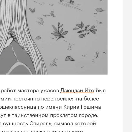
 работ мастера ужасов
Дзюндзи Ито
был
демии постоянно переносился на более
аршеклассница по имени Кириэ Гошима
ут в таинственном проклятом городе.
я сущность Спираль, символ которой
я с ракушек и заканчивая телами