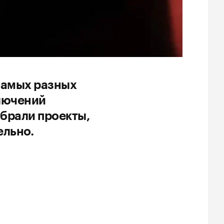
самых разных
ключений
брали проекты,
ельно.