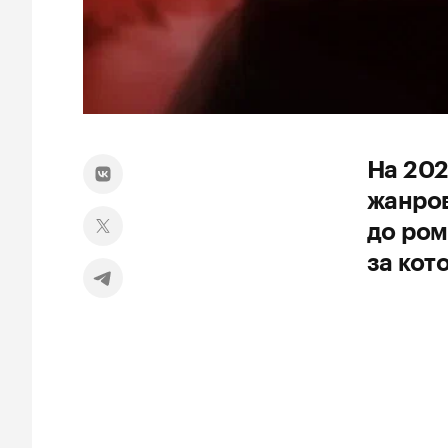
На 202
жанров
до ром
за кот