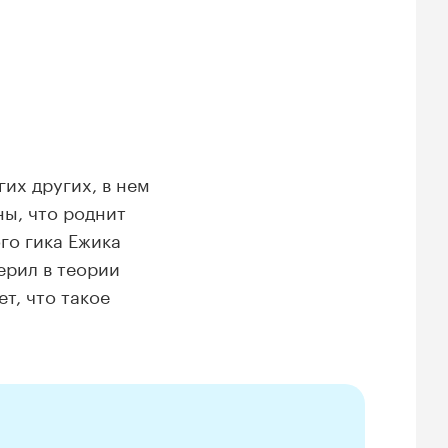
их других, в нем
ны, что роднит
го гика Ежика
ерил в теории
т, что такое