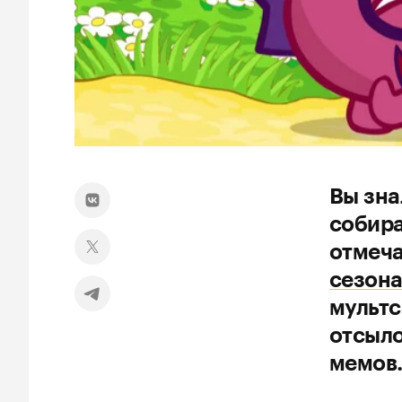
Вы зна
собира
отмеча
сезон
мультс
отсыло
мемов