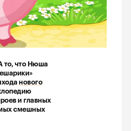
А то, что Нюша
мешарики»
выхода
нового
клопедию
роев и главных
амых смешных