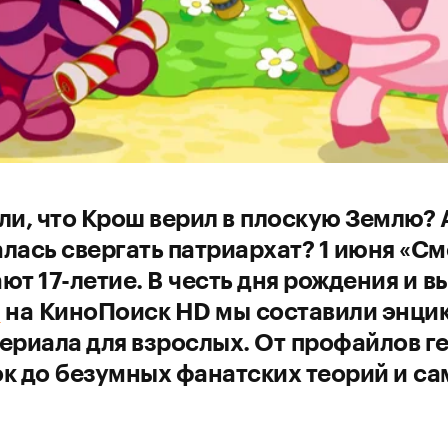
ли, что Крош верил в плоскую Землю? 
лась свергать патриархат? 1 июня «С
ют 17-летие. В честь дня рождения и 
а
на КиноПоиск HD мы составили энци
ериала для взрослых. От профайлов ге
к до безумных фанатских теорий и с
.