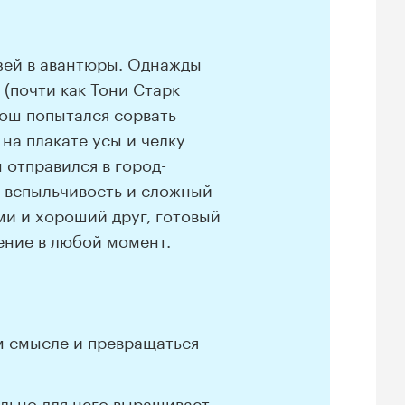
зей в авантюры. Однажды
 (почти как Тони Старк
рош попытался сорвать
а плакате усы и челку
 отправился в город-
, вспыльчивость и сложный
и и хороший друг, готовый
ение в любой момент.
м смысле и превращаться
ально для него выращивает