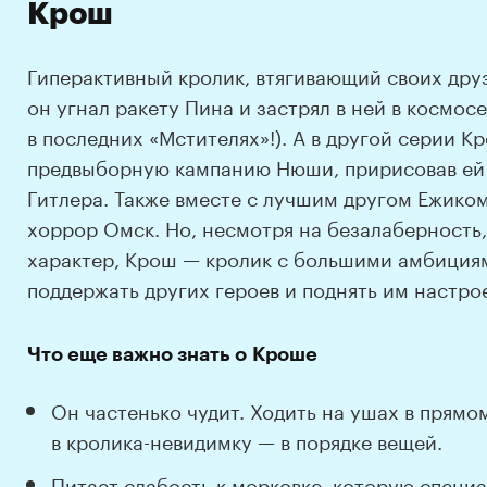
Крош
Гиперактивный кролик, втягивающий своих дру
он угнал ракету Пина и застрял в ней в космосе
в последних «Мстителях»!). А в другой серии К
предвыборную кампанию Нюши, пририсовав ей н
Гитлера. Также вместе с лучшим другом Ежиком
хоррор Омск. Но, несмотря на безалаберность
характер, Крош — кролик с большими амбициям
поддержать других героев и поднять им настро
Что еще важно знать о Кроше
Он частенько чудит. Ходить на ушах в прямо
в кролика-невидимку — в порядке вещей.
Питает слабость к морковке, которую специ