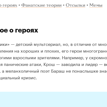
о героях
•
Фанатские теории
•
Отсылки
•
Мемы
ое о героях
ки» — детский мультсериал, но, в отличие от мног
еления на хороших и плохих, его герои многогран
огими взрослыми зрителями. Например, у скромно
я панические атаки, Крош — заводила и лидер — в
, а меланхоличный поэт Бараш не понаслышке знае
циальный кризис.