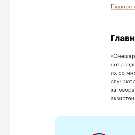
Главное 
Главн
«Смешари
нет разд
их со мн
случаютс
заговора
экзистен