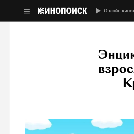
Онлайн-кино
Энцик
взрос
К