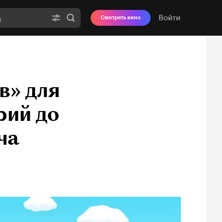
Войти
Смотреть кино
в» для
рий до
ча