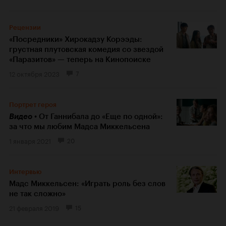
Рецензии
«Посредники» Хирокадзу Корээды:
грустная плутовская комедия со звездой
«Паразитов» — теперь на Кинопоиске
12 октября 2023
7
Портрет героя
Видео
От Ганнибала до «Еще по одной»:
за что мы любим Мадса Миккельсена
1 января 2021
20
Интервью
Мадс Миккельсен: «Играть роль без слов
не так сложно»
21 февраля 2019
15