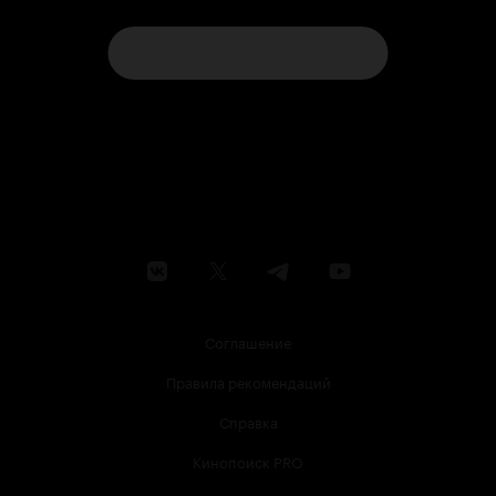
Соглашение
Правила рекомендаций
Справка
Кинопоиск PRO