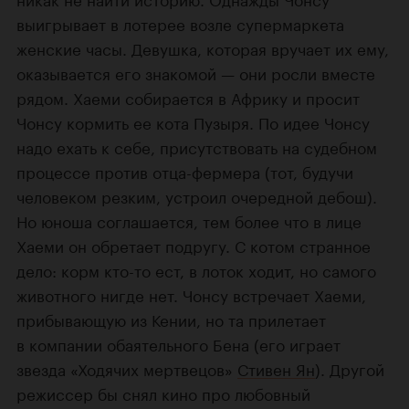
выигрывает в лотерее возле супермаркета
женские часы. Девушка, которая вручает их ему,
оказывается его знакомой — они росли вместе
рядом. Хаеми собирается в Африку и просит
Чонсу кормить ее кота Пузыря. По идее Чонсу
надо ехать к себе, присутствовать на судебном
процессе против отца-фермера (тот, будучи
человеком резким, устроил очередной дебош).
Но юноша соглашается, тем более что в лице
Хаеми он обретает подругу. С котом странное
дело: корм кто-то ест, в лоток ходит, но самого
животного нигде нет. Чонсу встречает Хаеми,
прибывающую из Кении, но та прилетает
в компании обаятельного Бена (его играет
звезда «Ходячих мертвецов»
Стивен Ян
). Другой
режиссер бы снял кино про любовный