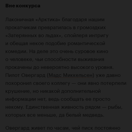
Вне конкурса
Лаконичная «Арктика» благодаря нашим
прокатчикам превратилась в громоздких
«Затерянных во льдах», спойлеря интригу
и обещая некое подобие романтической
комедии. На деле это очень суровое кино
о человеке, чьи способности выживания
прокачены до невероятно высокого уровня.
Пилот Овергард (
Мадс Миккельсен
) уже давно
похоронил своего коллегу — они явно потерпели
крушение, но никакой дополнительной
информации нет, ведь сообщать ее просто
некому. Единственная живность рядом — рыбы,
которых все меньше, да белый медведь.
Овергард живет по часам, чей писк постоянно