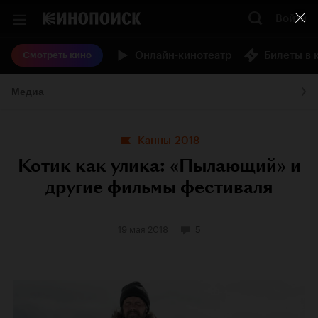
Войти
Онлайн-кинотеатр
Билеты в 
Смотреть кино
Медиа
Канны-2018
Котик как улика: «Пылающий» и
другие фильмы фестиваля
19 мая 2018
5