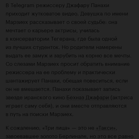
В Telegram режиссеру Джафару Панахи
приходит жутковатое видео. Девушка по имени
Марзиех рассказывает о своей судьбе: она
мечтает о карьере актрисы, училась
в консерватории Тегерана, где была одной
из лучших студенток. Но родители намерены
выдать ее замуж и зарубить на корню все мечты.
Со слезами Марзиех просит обратить внимание
режиссера на ее проблему и практически
шантажирует Панахи, обещая повеситься, если
он не вмешается. Панахи показывает запись
звезде иранского кино
Бехназ Джафари
(актриса
играет саму себя), и они вместе отправляются
в путь на поиски Марзиех.
К сожалению, «Три лица» — это не
«Такси»
,
завоевавшее золото Берлинале, но это все равно