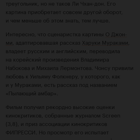
треугольник, но не таков Ли Чхан-дон. Его
картина приобретает совсем другой оборот,
и чем меньше об этом знать, тем лучше.
Интересно, что сценаристка картины
О Джон-
ми
, адаптировавшая рассказ
Харуки Мураками
,
владеет русским и английским, переводила
на корейский произведения Владимира
Набокова и Михаила Лермонтова. Чонсу привили
любовь к Уильяму Фолкнеру, у которого, как
и у Мураками, есть рассказ под названием
«Пылающий амбар».
Фильм получил рекордно высокие оценки
кинокритиков, собранные журналом Screen
(3,8), и приз ассоциации кинокритиков
ФИПРЕССИ. Но просмотр его испытает
зрительское терпение: пережить первый час