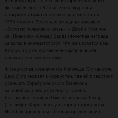
фестиваля всего 82 фильма конкурсной
программы было снято женщинами против
1688 мужчин. Всего две женщины получали
«Золотую пальмовую ветвь» —
Джейн Кэмпион
за
«Пианино»
и
Аньес Варда
(почетная награда
за вклад в кинематограф). Что же касается Евы
Юссон, то у ее драмы очень мало шансов,
несмотря на важную тему.
Французская журналистка Матильда (
Эмманюэль
Берко
) приезжает в Курдистан, где ей предстоит
освещать борьбу женского батальона
за освобождение их родного города.
Возглавляет женщин бывшая юристка Бахар
(Голшифте Фарахани), у которой террористы
ИГИЛ (запрещенная в России организация)