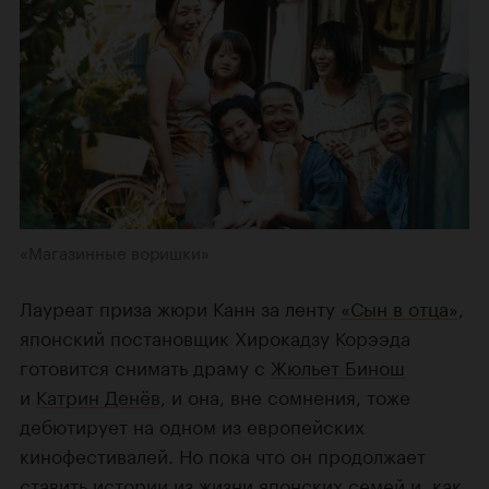
«Магазинные воришки»
Лауреат приза жюри Канн за ленту
«Сын в отца»
,
японский постановщик Хирокадзу Корээда
готовится снимать драму с
Жюльет Бинош
и
Катрин Денёв
, и она, вне сомнения, тоже
дебютирует на одном из европейских
кинофестивалей. Но пока что он продолжает
ставить истории из жизни японских семей и, как