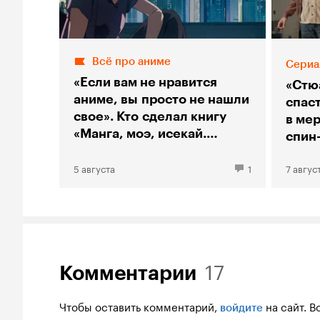
Всё про аниме
Сериа
«Если вам не нравится
«Стю
аниме, вы просто не нашли
спас
свое». Кто сделал книгу
в мер
«Манга, моэ, исекай.
спин
Большой гид по аниме»
«Тео
5 августа
1
7 авгус
17
Комментарии
Чтобы оставить комментарий,
на сайт.
В
войдите