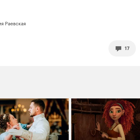
ия Раевская
17