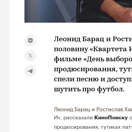
Леонид Барац и Рост
половину «Квартета 
фильме «День выборов
продюсирования, тут
спели песню и доступ
шутить про футбол.
Леонид Барац
и
Ростислав Ха
И», рассказали
о
КиноПоиску
продюсирования, тутиках-пат