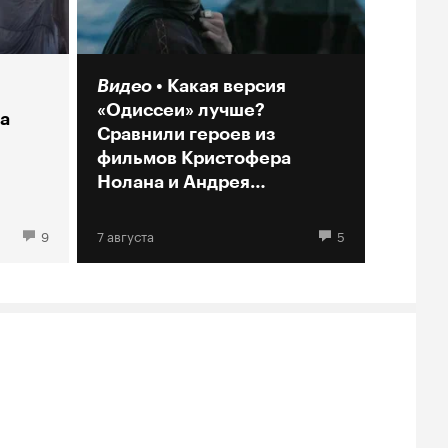
Видео
Какая версия
«Одиссеи» лучше?
а
Сравнили героев из
фильмов Кристофера
Нолана и Андрея
Кончаловского
9
7 августа
5