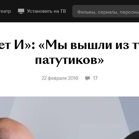
театр
Установить на ТВ
ет И»: «Мы вышли из т
патутиков»
22 февраля 2016
17