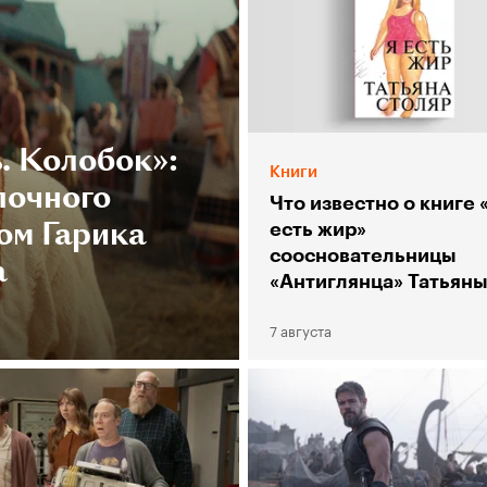
. Колобок»:
Книги
лочного
Что известно о книге 
ом Гарика
есть жир»
соосновательницы
а
«Антиглянца» Татьян
Столяр
7 августа