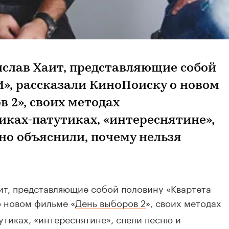
ислав Хаит, представляющие собой
И», рассказали КиноПоиску о новом
 2», своих методах
иках-патутиках, «интереснятине»,
но объяснили, почему нельзя
ит
, представляющие собой половину «Квартета
 новом фильме «
День выборов 2
», своих методах
утиках, «интереснятине», спели песню и