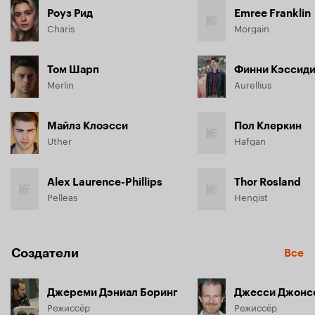
Роуз Рид
Emree Franklin
Charis
Morgain
Том Шарп
Финни Кэссид
Merlin
Aurellius
Майлз Клоэсси
Пол Клеркин
Uther
Hafgan
Alex Laurence-Phillips
Thor Rosland
Pelleas
Hengist
Создатели
Все
Джереми Дэниал Боринг
Джесси Джонс
Режиссёр
Режиссёр