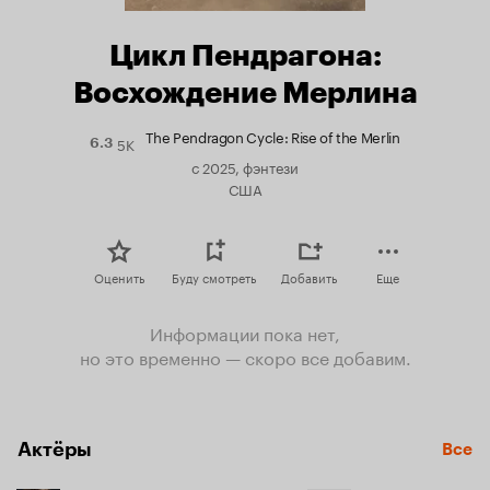
Цикл Пендрагона:
Восхождение Мерлина
The Pendragon Cycle: Rise of the Merlin
5K
Рейтинг
6.3
Кинопоиска
с 2025, фэнтези
6.3
США
Оценить
Буду смотреть
Добавить
Еще
Информации пока нет,
но это временно — скоро все добавим.
Актёры
Все