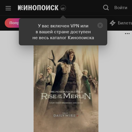
Войти
Онлайн-кинотеатр
Билет
Попробовать Плюс
У вас включен VPN или
в вашей стране доступен
не весь каталог Кинопоиска