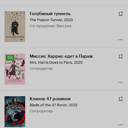
Голубиный туннель
The Pigeon Tunnel
,
2023
Co-продюсер: Венгрия
Миссис Харрис едет в Париж
Рейтинг
7.5
Mrs. Harris Goes to Paris
,
2022
Кинопоиска
сопродюсер
7.5
Клинок 47 ронинов
Blade of the 47 Ronin
,
2022
сопродюсер