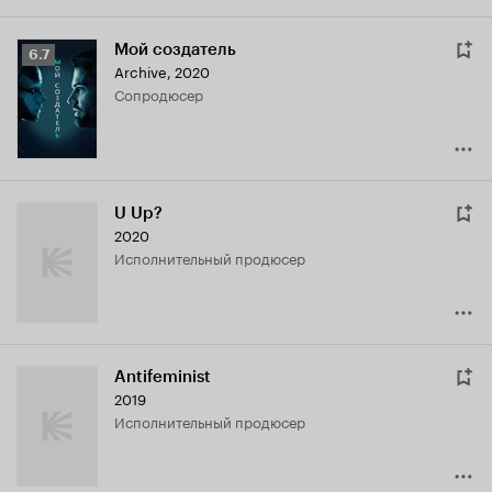
Мой создатель
Рейтинг
6.7
Archive
,
2020
Кинопоиска
сопродюсер
6.7
U Up?
2020
исполнительный продюсер
Antifeminist
2019
исполнительный продюсер