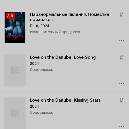
Паранормальные явления. Поместье
Рейтинг
3.9
призраков
Кинопоиска
Dagr
,
2024
3.9
исполнительный продюсер
Love on the Danube: Love Song
2024
сопродюсер
Love on the Danube: Kissing Stars
2024
сопродюсер