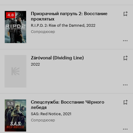
Призрачный патруль 2: Восстание
Рейтинг
4.8
проклятых
Кинопоиска
R.I.P.D. 2: Rise of the Damned
,
2022
4.8
сопродюсер
Záróvonal (Dividing Line)
2022
Спецслужба: Восстание Чёрного
Рейтинг
5.5
лебедя
Кинопоиска
SAS: Red Notice
,
2021
5.5
сопродюсер