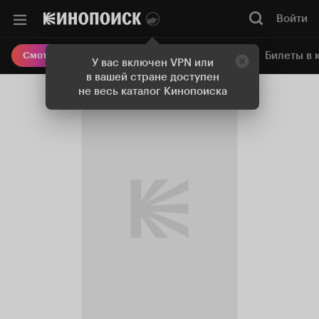
Войти
Онлайн-кинотеатр
Билеты в 
Смотреть кино
У вас включен VPN или
в вашей стране доступен
не весь каталог Кинопоиска