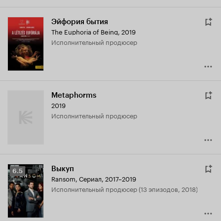
Эйфория бытия
The Euphoria of Being
,
2019
исполнительный продюсер
Metaphorms
2019
исполнительный продюсер
Выкуп
Рейтинг
6.5
Ransom
,
Сериал, 2017–2019
Кинопоиска
исполнительный продюсер (13 эпизодов, 2018)
6.5