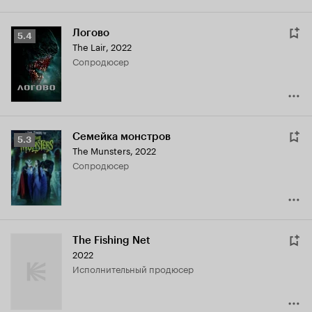
Логово
Рейтинг
5.4
The Lair
,
2022
Кинопоиска
сопродюсер
5.4
Семейка монстров
Рейтинг
5.3
The Munsters
,
2022
Кинопоиска
сопродюсер
5.3
The Fishing Net
2022
исполнительный продюсер