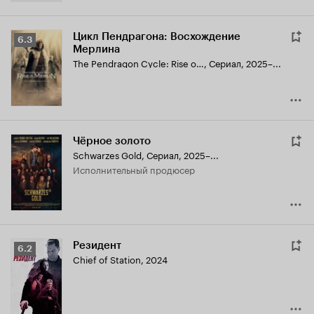
Цикл Пендрагона: Восхождение
Рейтинг
6.3
Мерлина
Кинопоиска
The Pendragon Cycle: Rise of the Merlin
,
Сериал, 2025–...
6.3
Чёрное золото
Schwarzes Gold
,
Сериал, 2025–...
исполнительный продюсер
Резидент
Рейтинг
6.2
Chief of Station
,
2024
Кинопоиска
6.2