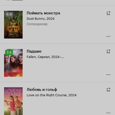
Поймать монстра
Рейтинг
6.8
Dust Bunny
,
2024
Кинопоиска
сопродюсер
6.8
Падшие
Рейтинг
7.4
Fallen
,
Сериал, 2024–...
Кинопоиска
7.4
Любовь и гольф
Love on the Right Course
,
2024