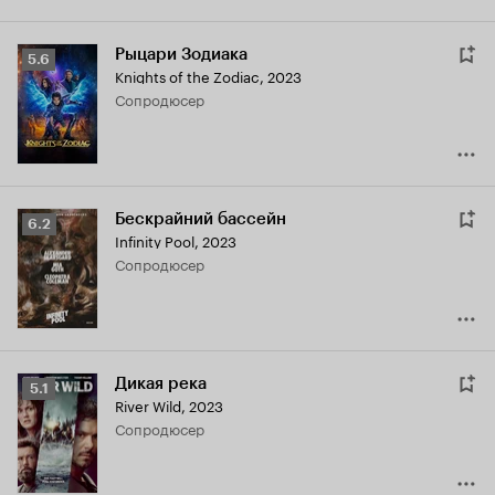
Рыцари Зодиака
Рейтинг
5.6
Knights of the Zodiac
,
2023
Кинопоиска
сопродюсер
5.6
Бескрайний бассейн
Рейтинг
6.2
Infinity Pool
,
2023
Кинопоиска
сопродюсер
6.2
Дикая река
Рейтинг
5.1
River Wild
,
2023
Кинопоиска
сопродюсер
5.1