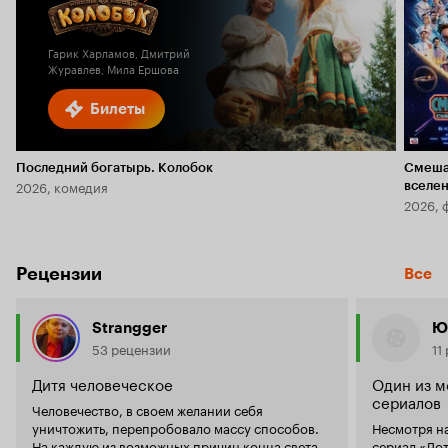
Кинопоиска
6.1
2.3
Гарик Харламов, Дмитрий
Журавлев, Мила Ершова
Билеты
Последний богатырь. Колобок
Смеша
2026, комедия
вселе
2026, 
Рецензии
Все
Strangger
Ю
53 рецензии
11
Дитя человеческое
Один из м
сериалов
Человечество, в своем желании себя
уничтожить, перепробовало массу способов.
Несмотря на
На каждую из возможных причин конца света,
сериал «Лот