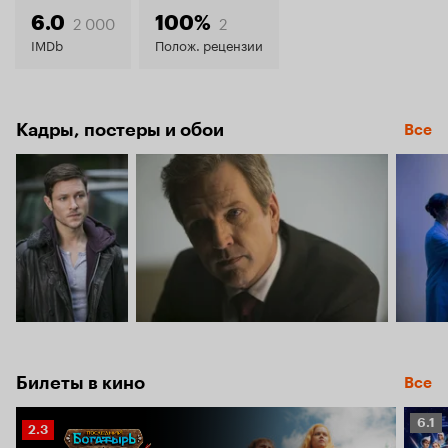
6.1
2 000
2
6.0
100%
IMDb
Полож. рецензии
Кадры, постеры и обои
Все
Билеты в кино
Все
Рейт
6.1
Рейтинг
2.3
Кино