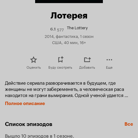
Лотерея
The Lottery
577
Рейтинг
6.1
Кинопоиска
2014, фантастика, 1 сезон
6.1
США, 40 мин, 16+
Оценить
Буду смотреть
Добавить
Еще
Действие сериала разворачивается в будущем, где 
женщины не могут забеременеть, а человеческая раса 
находится на грани вымирания. Одной ученой удается 
успешно оплодотворить 100 яйцеклеток, после чего 
Полное описание
правительство решает провести лотерею, чтобы 
подыскать подходящих суррогатных матерей.
Список эпизодов
Все
Вышло 10 эпизодов в 1 сезоне