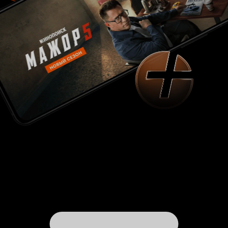
мифическое пространство, один раз в
несколько серий; и не как место, куда люди
приходят на повседневную работу и всё для
них – рутина. Нет, наоборот, тут в «Белом
доме» на регулярной основе решаются судьбы
человечества, наглядно, пусть и несколько
упрощенно, показана работа команды
президента и его самого. Мартин Донован,
блестяще сыгравший советника мэра в
почившим сериале «Босс», в этой
многосерийной истории, можно сказать,
пошел на повышение – теперь один из самых
приближенных к президенту, считающий себя
даже выше, потому что «президенты приходят
и уходят, а такие, как мы – остаются». Играет
великолепно. Настоящий такой отрицательный
персонаж, пекущийся о государственной
тайне, считающий себя почти Богом, в
шикарных костюмах и с холодным взглядом. В
противовес ему – героиня Афины Карканис,
глава администрации Белого дома, уважающая
право людей на протест, на свободу, на личную
жизнь. Считающая, что скрывать ничего не
надо, и общество имеет право знать всё. А
президент, в свою очередь, обязан