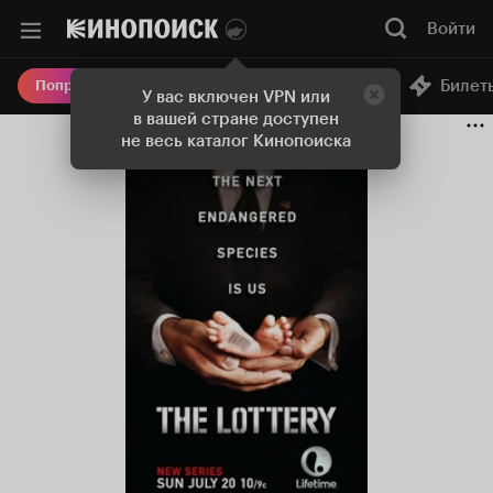
Войти
Онлайн-кинотеатр
Билет
Попробовать Плюс
У вас включен VPN или
в вашей стране доступен
не весь каталог Кинопоиска