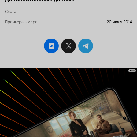
канонах описания «мира после конца». В
Слоган
сериале «Лотерея» наш привычный
—
современный мир еще жив и активно борется
Премьера в мире
20 июля 2014
за выживание. Да, наступил 2025 год,
последние шесть детей на земле родились
шесть лет назад, с тех пор – никого, но всё это
выглядит весьма доступно. Не нужно ничего
домысливать, очень ловко создатели сериала
описывают всю мировую картину, рисуют
вполне естественную социально-
государственную оболочку ситуации. Здесь
всё логично – и создание отдела человеческих
ресурсов, глава которого фактически стал
главой национальной безопасности, и
появление всемирного альянса рождаемости,
и то, что жизнь людей, несмотря на близкий и
скорый конец, продолжилась в прежнем ритме.
Естественно, американцы всё зациклили на
себе, что только в их стране происходит всё
самое важное и значимое в мире, но это мы уже
привыкли прощать сериалам из США.
«Лотерея» станет настоящим открытием для
любителей понаблюдать за верховной властью
в кино. «Белый дом» тут возникает не как