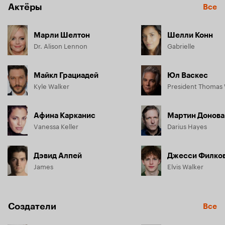
Актёры
Все
Марли Шелтон
Шелли Конн
Dr. Alison Lennon
Gabrielle
Майкл Грациадей
Юл Васкес
Kyle Walker
President Thomas
Афина Карканис
Мартин Донова
Vanessa Keller
Darius Hayes
Дэвид Алпей
Джесси Филко
James
Elvis Walker
Создатели
Все