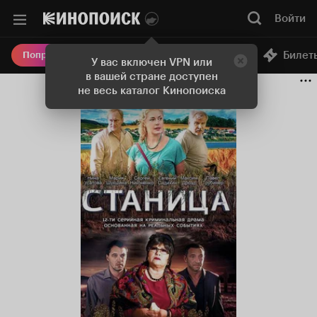
Войти
Онлайн-кинотеатр
Билет
Попробовать Плюс
У вас включен VPN или
в вашей стране доступен
не весь каталог Кинопоиска