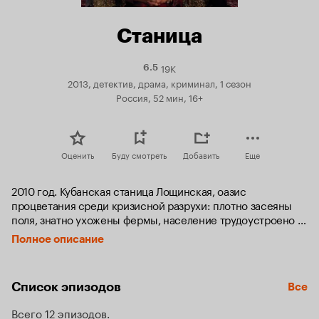
Станица
19K
Рейтинг
6.5
Кинопоиска
2013, детектив, драма, криминал, 1 сезон
6.5
Россия, 52 мин, 16+
Оценить
Буду смотреть
Добавить
Еще
2010 год. Кубанская станица Лощинская, оазис 
процветания среди кризисной разрухи: плотно засеяны 
поля, знатно ухожены фермы, население трудоустроено и 
сыто. Что это - колхозный капитализм или когда-то 
Полное описание
обещанный коммунизм? Ни то и ни другое. Это - 
блистательный семейный бизнес лихой казачки Надежды 
Волковой, крестной мамы здешних мест. И, как всякий 
Список эпизодов
Все
успешный бизнес, поднятый с нуля в 90-е, он замешан на 
крови...

Всего 12 эпизодов