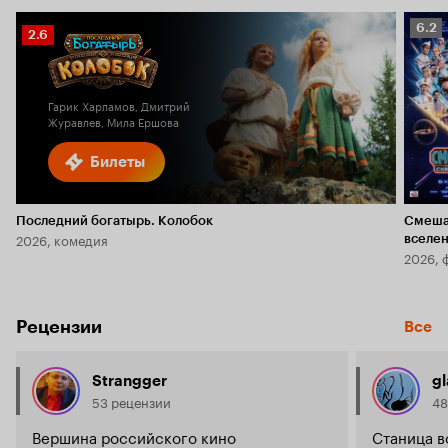
Рейт
6.2
Рейтинг
2.6
Кино
Кинопоиска
6.2
2.6
Гарик Харламов, Дмитрий
Журавлев, Мила Ершова
Билеты
Последний богатырь. Колобок
Смеша
2026, комедия
вселе
2026, 
Рецензии
Все
Strangger
g
53 рецензии
48
Вершина российского кино
Станица в