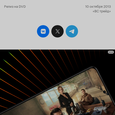
Наше востребованное российское кино. Оно
нужно – именно такое – нашим людям. И мы
Релиз на DVD
10 октября 2013
умеем его делать. Всё хорошо. Всё
«ВС трейд»
потрясающе. Я и сам вот радуюсь. Пишу, что
мне понравилось, и что я даже удивлен – не всё
так плохо оказывается. Жалею лишь об одном.
Что когда возникает желание посмотреть
действительно стоящее кино, а не просто
жвачку для мозгов, когда хочется увидеть
подлинный экшн, когда возникает
потребность задуматься о смысле
существования, глубоких нравственных
проблемах, а не о банальной 'бытовухе' и
криминальных сложностях - тогда приходится
обращаться к европейской культуре. Но по-
другому никак. Мы сильны лишь в одном
жанре.