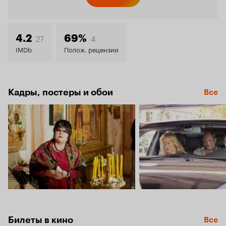
Кинопо
6.5
27
4
4.2
69%
IMDb
Полож. рецензии
Кадры, постеры и обои
Все
Билеты в кино
Все