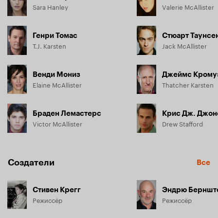
Sara Hanley
Valerie McAllister
Генри Томас
Стюарт Таунсе
T.J. Karsten
Jack McAllister
Венди Мониз
Джеймс Крому
Elaine McAllister
Thatcher Karsten
Браден Лемастерс
Крис Дж. Джон
Victor McAllister
Drew Stafford
Создатели
Все
Стивен Крегг
Эндрю Берншт
Режиссёр
Режиссёр