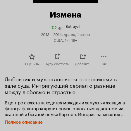
Измена
Betrayal
4K
Рейтинг
7.2
Кинопоиска
2013 – 2014, драма, 1 сезон
7.2
США, 1 ч, 18+
Оценить
Буду смотреть
Добавить
Еще
Любовник и муж становятся соперниками в 
зале суда. Интригующий сериал о разнице 
между любовью и страстью
В центре сюжета находится молодая и замужняя женщина-
фотограф, которая крутит роман с женатым адвокатом из 
властной и богатой семьи Карстен. История начинается с 
того, что он защищает подозреваемого в убийстве в деле, 
Полное описание
над которым работает её муж, и эти события 