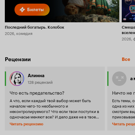
Билеты
Последний богатырь. Колобок
Смеша
2026, комедия
вселе
2026, 
Рецензии
Все
Алинна
а
128 рецензий
Что есть предательство?
Ничто не 
А что, если каждый твой выбор может быть
Есть темы, 
началом чего-то необычного и
одна из них
неконтролируемого? Что если твои поступки в
смотрим вы
одночасье меняют все? И дело даже не в твоем
приковывает
решении, просто так сложились звезды. И где
знакома, ко
Читать рецензию
Читать рец
та грань за которой исполняя свои желания ты
вместе с ге
предаешь близких? Согласитесь, раз в жизни
двойственно