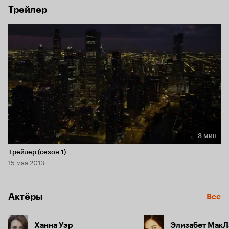
Трейлер
3 мин
Длительность 3 мин
Трейлер (сезон 1)
15 мая 2013
Актёры
Все
Ханна Уэр
Элизабет Мак