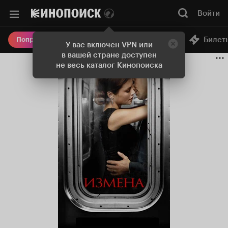
Войти
Онлайн-кинотеатр
Билет
Попробовать Плюс
У вас включен VPN или
в вашей стране доступен
не весь каталог Кинопоиска