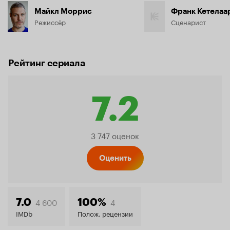
Майкл Моррис
Франк Кетелаа
Режиссёр
Сценарист
Рейтинг сериала
7.2
Рейтинг
3 747 оценок
Кинопо
Оценить
7.2
4 600
4
7.0
100%
IMDb
Полож. рецензии