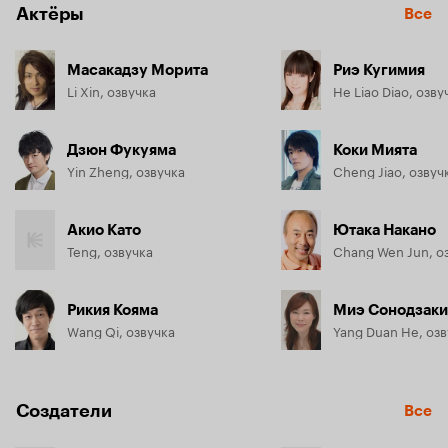
Актёры
Все
Масакадзу Морита
Риэ Кугимия
Li Xin, озвучка
He Liao Diao, озву
Дзюн Фукуяма
Коки Мията
Yin Zheng, озвучка
Cheng Jiao, озвуч
Акио Като
Ютака Накано
Teng, озвучка
Chang Wen Jun, о
Рикия Кояма
Миэ Сонодзаки
Wang Qi, озвучка
Yang Duan He, озв
Создатели
Все