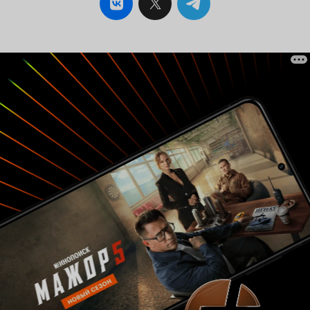
военного искусства, и т.д.). Во-вторых,
персонажи, их много, у каждого своя история
и свой богатый внутренний мир (Пяо, Цян Лэй,
Мэн Тянь и многие другие), даже те кто
засветился лишь на несколько серий
проработаны настолько прекрасно, что
запоминаются на долго (генерал Фу Ху Шень,
из середины 1 сезона, яркий тому пример). В-
третьих, техническая сторона. Здесь стоит
отметить невероятное улучшение картинки и
прорисовки персонажей во втором сезоне,
создатели проделали большую работу –
улучшив не самую выдающуюся картинку из
первого сезона, заметьте – не оставили, как
есть, это говорит о любви к своему детищу и
желании профессионально расти. Прекрасно
проработан звук, про оригинальную озвучку
говорить не буду, скажу только, что русский
дубляж получился на славу. А вот музыкальное
сопровождение отметить стоит, оно
действительно заставило порадоваться, и
пополнило мой трек лист, и речь здесь не
только о стартовых и финальных композициях,
но и тех фоновых саундтреках, которые
сопровождали битвы и смерти персонажей.