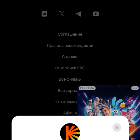
Соглашение
Правила рекомендаций
Справка
Кинопоиск PRO
Все фильмы
Все сериалы
РЕКЛАМА
Что посмотреть
Афиша
Музыка
Телепрограмма