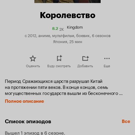
Королевство
Kingdom
2K
Рейтинг
8.2
Кинопоиска
с 2012, аниме, мультфильм, боевик, 6 сезонов
8.2
Япония, 25 мин
Оценить
Буду смотреть
Добавить
Еще
Период Сражающихся царств разрушал Китай 
на протяжении пяти веков. В конце концов, семь 
могущественных государств вышли из бесконечного 
цикла войн.

Полное описание
В королевстве Цинь осиротевший из-за войны раб Ли Синь 
усиленно тренируется со своим лучшим другом Пяо, 
Список эпизодов
Все
таким же рабом, как и он. Вместе они мечтают стать 
великими полководцами. Тем не менее, они вынуждены 
Вышел 1 эпизод в 6 сезоне
расстаться, когда Пяо берут во дворец. Вскоре после 