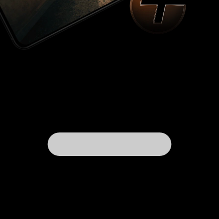
P.S. Вот уже больше года прошло с того
момента, как я посмотрел 2 сезон, о 3 до сих
пор ничего неслышно, вероятно проект
отправился в «долгий ящик», надеюсь, что не
навсегда. У режиссеров, сценаристов и студии
Pierrot получилась прекрасная история,
продолжение которой я так желаю увидеть. Я
никогда плохо не относился к аниме, правда
отрицательно отзывался о комиксах вообще, и
мангах в частности, не смотря на то, что они
являются прародителями многих
высокоценных мною проектов. И на этом фоне
– тот факт, что я ознакомился с вышедшими, на
данный момент, главами манги «Царство»,
только ещё больше показывает успешность
данного проекта. 10 из 10