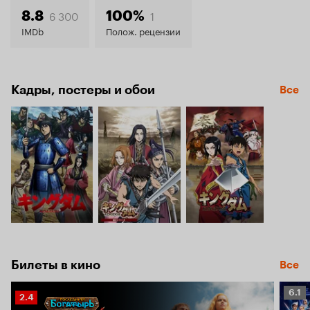
8.2
6 300
1
8.8
100%
IMDb
Полож. рецензии
Кадры, постеры и обои
Все
Билеты в кино
Все
Рейт
6.1
Рейтинг
2.4
Кино