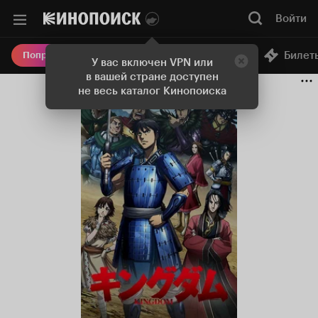
Войти
Онлайн-кинотеатр
Билет
Попробовать Плюс
У вас включен VPN или
в вашей стране доступен
не весь каталог Кинопоиска