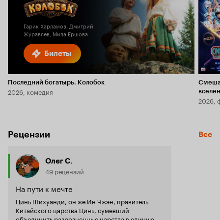
Кинопоиска
6.1
2.4
Гарик Харламов, Дмитрий
Журавлев, Мила Ершова
Билеты
Последний богатырь. Колобок
Смеша
2026, комедия
вселе
2026, 
Рецензии
Все
Олег С.
49 рецензий
На пути к мечте
Цинь Шихуанди, он же Ин Чжэн, правитель
Китайского царства Цинь, сумевший
объединить разрозненные царства в единую