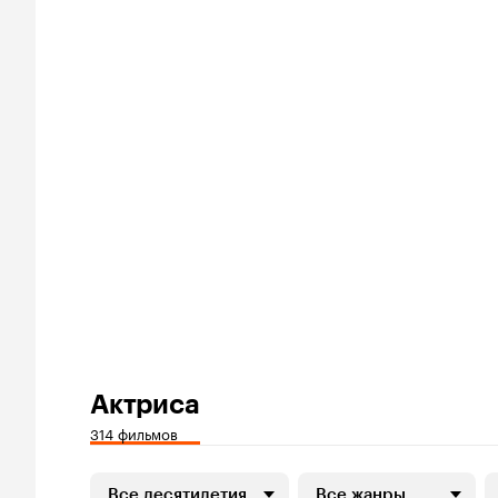
Актриса
314 фильмов
Все десятилетия
Все жанры