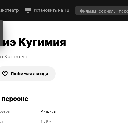
инотеатр
Установить на ТВ
Риэ Кугимия
ie Kugimiya
Любимая звезда
 персоне
рьера
Актриса
ст
1.59 м