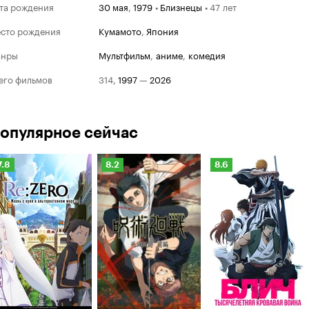
та рождения
30 мая
,
1979
•
Близнецы
•
47 лет
сто рождения
Кумамото
,
Япония
анры
мультфильм
,
аниме
,
комедия
его фильмов
314
,
1997
—
2026
опулярное сейчас
Рейтинг
Рейтинг
Рейтинг
7.8
8.2
8.6
Кинопоиска
Кинопоиска
Кинопоиска
.8
8.2
8.6