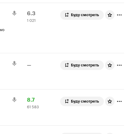
Рейтинг
1
6.3
Буду смотреть
1 021
Кинопоиска
021
6.3
оценка
 wo
—
Буду смотреть
Рейтинг
61
8.7
Буду смотреть
61 583
Кинопоиска
583
8.7
оценки