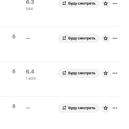
Рейтинг
584
6.3
Буду смотреть
584
Кинопоиска
оценки
6.3
—
Буду смотреть
Рейтинг
1
6.4
Буду смотреть
1 400
Кинопоиска
400
6.4
оценок
—
Буду смотреть