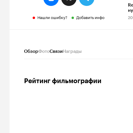
Re
ну
а
Нашли ошибку?
Добавить инфо
20
м
Обзор
Фото
Связи
Награды
Рейтинг фильмографии