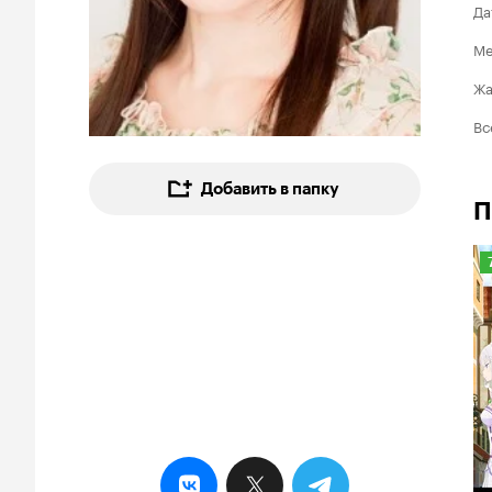
Да
Ме
Ж
Вс
Добавить в папку
П
7