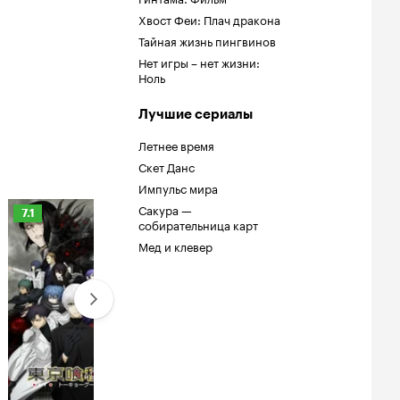
Хвост Феи: Плач дракона
Тайная жизнь пингвинов
Нет игры – нет жизни:
Ноль
Лучшие сериалы
Летнее время
Скет Данс
Импульс мира
Сакура —
Рейтинг
Рейтинг
Рейтинг
7.1
8.0
8.5
собирательница карт
Кинопоиска
Кинопоиска
Кинопоиска
Мед и клевер
7.1
8.0
8.5