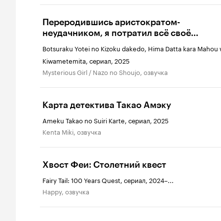
Переродившись аристократом-
неудачником, я потратил всё своё
свободное время, чтобы стать великим
Botsuraku Yotei no Kizoku dakedo, Hima Datta kara Mahou
магом!
Kiwametemita, сериал, 2025
Mysterious Girl / Nazo no Shoujo, озвучка
Карта детектива Такао Амэку
Ameku Takao no Suiri Karte, сериал, 2025
Kenta Miki, озвучка
Хвост Феи: Столетний квест
Fairy Tail: 100 Years Quest, сериал, 2024–...
Happy, озвучка