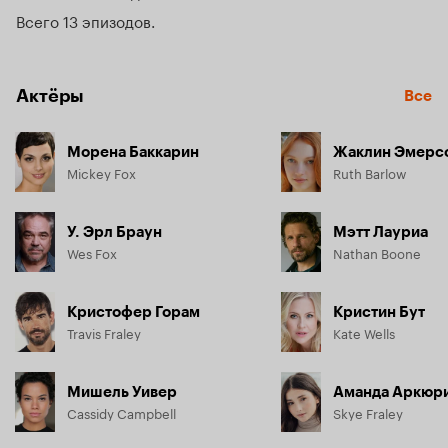
Всего 13 эпизодов
Актёры
Все
Морена Баккарин
Жаклин Эмерс
Mickey Fox
Ruth Barlow
У. Эрл Браун
Мэтт Лауриа
Wes Fox
Nathan Boone
Кристофер Горам
Кристин Бут
Travis Fraley
Kate Wells
Мишель Уивер
Аманда Аркюр
Cassidy Campbell
Skye Fraley