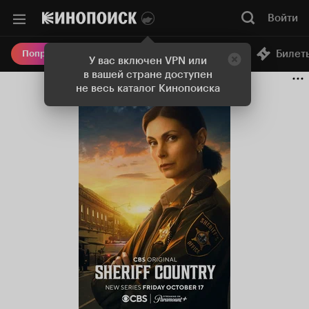
Войти
Онлайн-кинотеатр
Билет
Попробовать Плюс
У вас включен VPN или
в вашей стране доступен
не весь каталог Кинопоиска