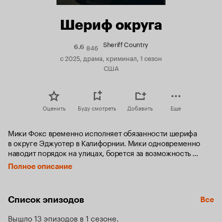
Шериф округа
Sheriff Country
846
Рейтинг
6.6
Кинопоиска
с 2025, драма, криминал, 1 сезон
6.6
США
Оценить
Буду смотреть
Добавить
Еще
Мики Фокс временно исполняет обязанности шерифа 
в округе Эджуотер в Калифорнии. Мики одновременно 
наводит порядок на улицах, борется за возможность 
занять постоянный пост, воспитывает дочь и сталкивается 
Полное описание
с трудностями в личной жизни. Однажды с помощью 
мобильного приложения женщина узнаёт, что её дочь Скай 
находится не там, где она должна быть.
Список эпизодов
Все
Вышло 13 эпизодов в 1 сезоне