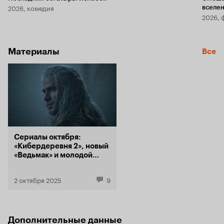
2026, комедия
вселе
2026, 
Материалы
Все
Сериалы октября:
«Кибердеревня 2», новый
«Ведьмак» и молодой
Пеннивайз
2 октября 2025
9
Дополнительные данные