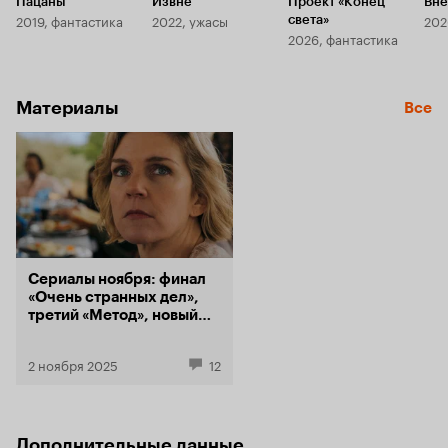
Пацаны
Извне
Проект «Конец
Вне
2019, фантастика
2022, ужасы
202
света»
2026, фантастика
Материалы
Все
Сериалы ноября: финал
«Очень странных дел»,
третий «Метод», новый
Винс Гиллиган
2 ноября 2025
12
Дополнительные данные