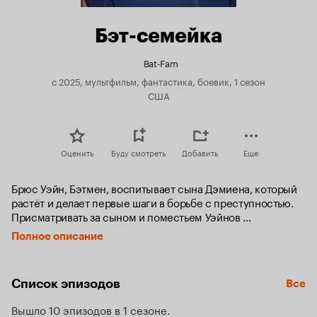
Бэт-семейка
Bat-Fam
с 2025, мультфильм, фантастика, боевик, 1 сезон
США
Оценить
Буду смотреть
Добавить
Еще
Брюс Уэйн, Бэтмен, воспитывает сына Дэмиена, который 
растёт и делает первые шаги в борьбе с преступностью. 
Присматривать за сыном и поместьем Уэйнов 
ему помогает давний друг семьи и верный 
Полное описание
слуга — дворецкий Альфред Пенниуорт.
Список эпизодов
Все
Вышло 10 эпизодов в 1 сезоне