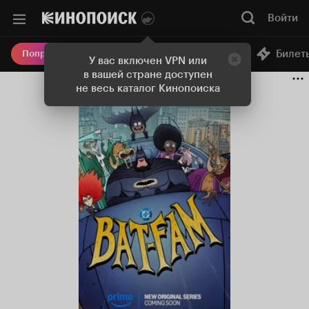
Войти
Онлайн-кинотеатр
Билет
Попробовать Плюс
У вас включен VPN или
в вашей стране доступен
не весь каталог Кинопоиска