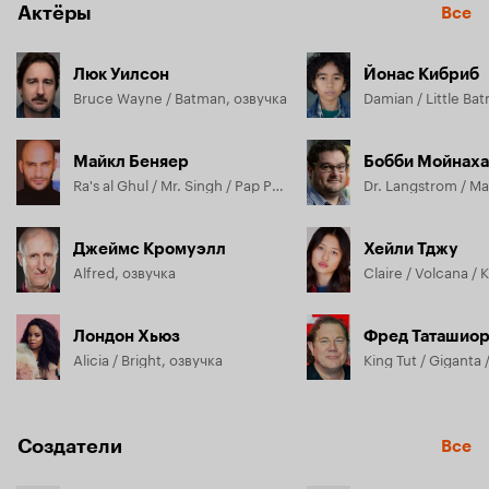
Актёры
Все
Люк Уилсон
Йонас Кибриб
Bruce Wayne / Batman, озвучка
Майкл Беняер
Бобби Мойнах
Ra's al Ghul / Mr. Singh / Pap Pap / Custodian / The Cashier, озвучка
Джеймс Кромуэлл
Хейли Тджу
Alfred, озвучка
Лондон Хьюз
Фред Таташио
Alicia / Bright, озвучка
Создатели
Все