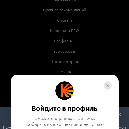
Правила рекомендаций
Справка
Кинопоиск PRO
Все фильмы
Все сериалы
Что посмотреть
Афиша
Музыка
Телепрограмма
Книги
Войдите в профиль
Служба поддержки
Сможете оценивать фильмы,

 собирать их в коллекции и не только
Кажется, вы используете блокировщик рекламы. Вместе с рекламой