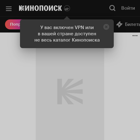
Войти
Онлайн-кинотеатр
Билет
Попробовать Плюс
У вас включен VPN или
в вашей стране доступен
не весь каталог Кинопоиска