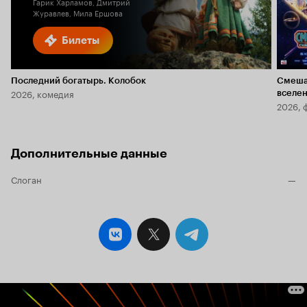
Гарик Харламов, Дмитрий
Журавлев, Мила Ершова
Билеты
Последний богатырь. Колобок
Смеша
2026, комедия
вселе
2026, 
Дополнительные данные
Слоган
—