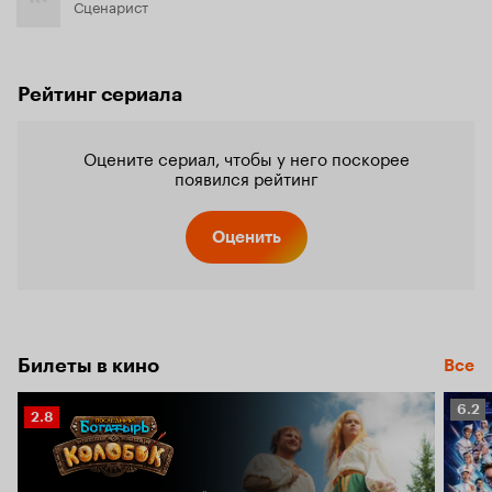
Сценарист
Рейтинг сериала
Оцените сериал, чтобы у него поскорее
появился рейтинг
Оценить
Билеты в кино
Все
Рейт
6.2
Рейтинг
2.8
Кино
Кинопоиска
6.2
2.8