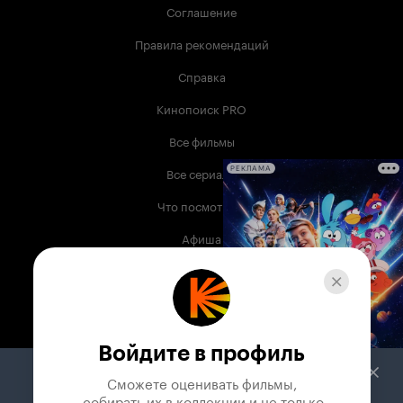
Соглашение
Правила рекомендаций
Справка
Кинопоиск PRO
Все фильмы
Все сериалы
РЕКЛАМА
Что посмотреть
Афиша
Музыка
Телепрограмма
Книги
Войдите в профиль
Служба поддержки
Сможете оценивать фильмы,

 собирать их в коллекции и не только