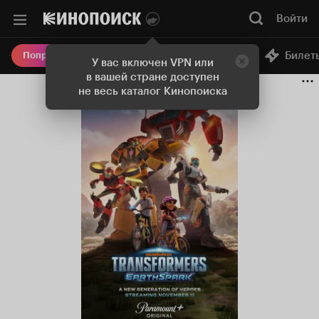
Войти
Онлайн-кинотеатр
Билет
Попробовать Плюс
У вас включен VPN или
в вашей стране доступен
не весь каталог Кинопоиска