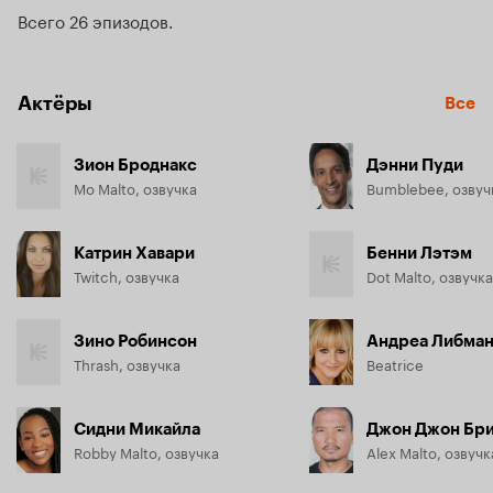
в мире.
Всего 26 эпизодов
Актёры
Все
Зион Броднакс
Дэнни Пуди
Mo Malto, озвучка
Bumblebee, озвуч
Катрин Хавари
Бенни Лэтэм
Twitch, озвучка
Dot Malto, озвучка
Зино Робинсон
Андреа Либма
Thrash, озвучка
Beatrice
Сидни Микайла
Джон Джон Бр
Robby Malto, озвучка
Alex Malto, озвучк