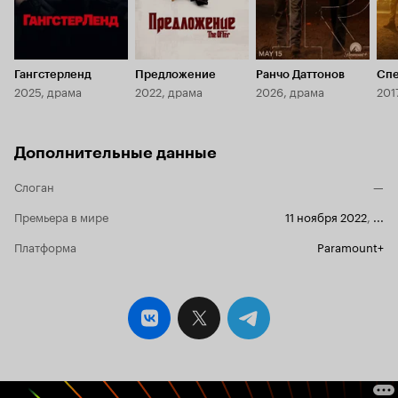
Гангстерленд
Предложение
Ранчо Даттонов
Спе
2025, драма
2022, драма
2026, драма
201
Дополнительные данные
Слоган
—
Премьера в мире
11 ноября 2022
,
...
Платформа
Paramount+