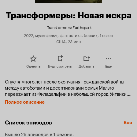
Трансформеры: Новая искра
Transformers: Earthspark
2022, мультфильм, фантастика, боевик, 1 сезон
США, 23 мин
Оценить
Буду смотреть
Добавить
Еще
Спустя много лет после окончания гражданской войны 
между автоботами и десептиконами семья Мальто 
переезжает из Филадельфии в небольшой город Уитвики, 
штат Пенсильвания. Там молодые Робби и Мо Мальто 
Полное описание
становятся свидетелями рождения новой породы земных 
трансформеров, называемых Террансами, которые 
эмоционально привязываются к ним через специальные 
Список эпизодов
Все
кибер-перчатки на руках. Террансы, принятые в семью 
и находящиеся под опекой Бамблби, работают с детьми, 
Вышло 26 эпизодов в 1 сезоне
чтобы защитить их новую жизнь и найти свое место 