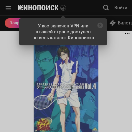
Войти
Онлайн-кинотеатр
Билет
Попробовать Плюс
У вас включен VPN или
в вашей стране доступен
не весь каталог Кинопоиска