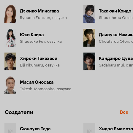
Дзюнко Минагава
Такаюки Кондо
Ryouma Echizen, озвучка
Shuuichirou Ooish
Юки Каида
Даисукэ Намик
Shuusuke Fuji, озвучка
Choutarou Otori, 
Хироки Такахаси
Кэндзиро Цуда
Eiji Kikumaru, озвучка
Sadaharu Inui, озв
Масая Оносака
Takeshi Momoshiro, озвучка
Создатели
Все
Сюнсукэ Тада
Хидэё Ямамото