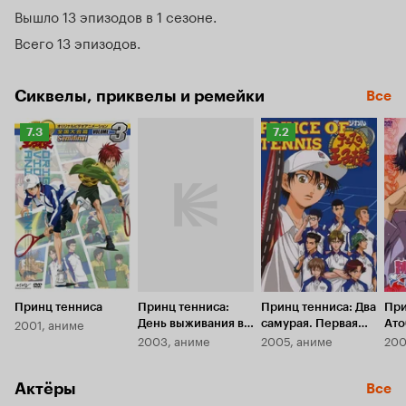
Вышло 13 эпизодов в 1 сезоне
Всего 13 эпизодов
Сиквелы, приквелы и ремейки
Все
Рейтинг
Рейтинг
7.3
7.2
Кинопоиска
Кинопоиска
7.3
7.2
Принц тенниса
Принц тенниса:
Принц тенниса: Два
При
2001, аниме
День выживания в
самурая. Первая
Ато
2003, аниме
2005, аниме
200
горах
игра
Актёры
Все