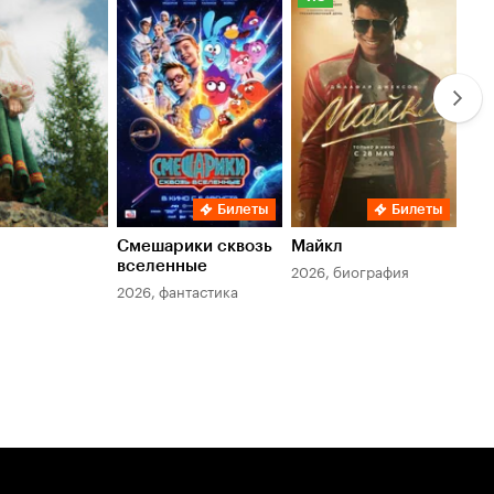
Кинопоиска
Ки
7.8
6.
Билеты
Билеты
Смешарики сквозь
Майкл
Зл
вселенные
мер
2026, биография
2026, фантастика
202