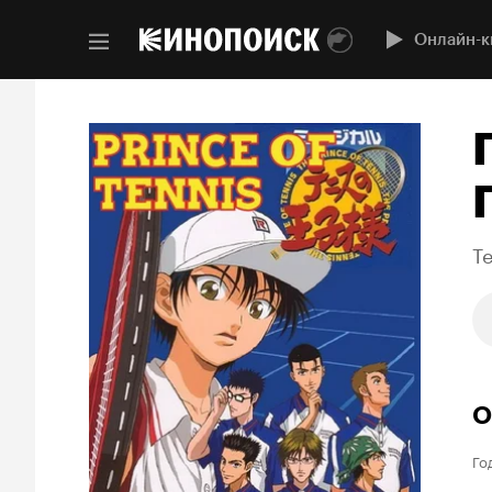
Онлайн-к
Te
О
Го