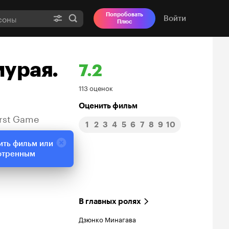
Попробовать
Войти
Плюс
мурая.
7.2
Рейтинг
113 оценок
Кинопоиска
Оценить фильм
irst Game
1
2
3
4
5
6
7
8
9
10
7.2
ить фильм или
отренным
В главных ролях
Дзюнко Минагава