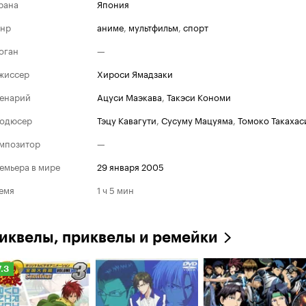
рана
Япония
нр
аниме
,
мультфильм
,
спорт
оган
—
жиссер
Хироси Ямадзаки
енарий
Ацуси Маэкава
,
Такэси Кономи
одюсер
Тэцу Кавагути
,
Сусуму Мацуяма
,
Томоко Такахас
мпозитор
—
емьера в мире
29 января 2005
емя
1 ч 5 мин
иквелы, приквелы и ремейки
ейтинг
7.3
инопоиска
.3