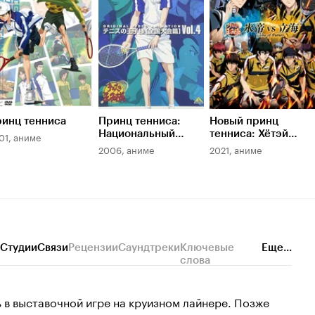
инц тенниса
Принц тенниса:
Новый принц
Национальный
тенниса: Хётэй
01, аниме
турнир
против Риккая. Игра
2006, аниме
2021, аниме
будущего
Студии
Связи
Рецензии
Саундтреки
Ключевые
Еще...
слова
 в выставочной игре на круизном лайнере. Позже