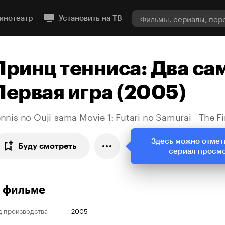
инотеатр
Установить на ТВ
Принц тенниса: Два са
Первая игра (2005)
nnis no Ouji-sama Movie 1: Futari no Samurai - The F
Здесь можно отмет
Буду смотреть
сериал просм
 фильме
д производства
2005