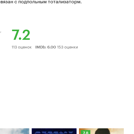
связан с подпольным тотализаторм.
7.2
Рейтинг
113 оценок
153 оценки
IMDb
:
6.00
Кинопоиска
7.2
Рейтинг
Ре
7.8
6.