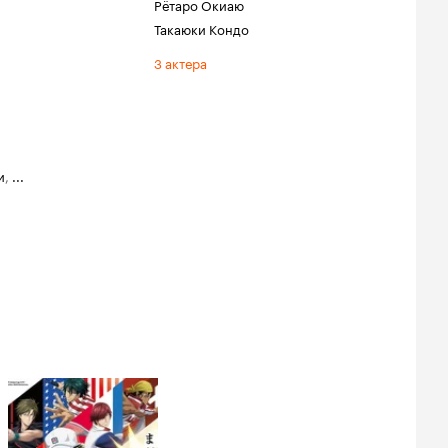
Рётаро Окиаю
Такаюки Кондо
3 актера
и
,
...