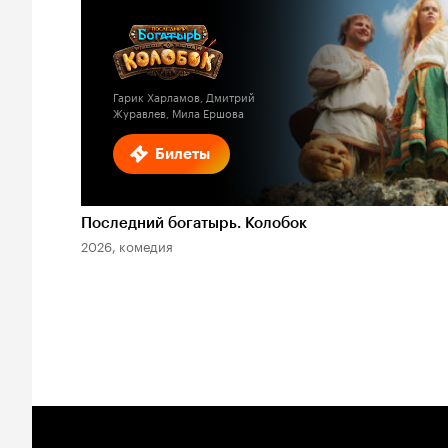
Гарик Харламов, Дмитрий
Журавлев, Мила Ершова
Билеты
Последний богатырь. Колобок
2026, комедия