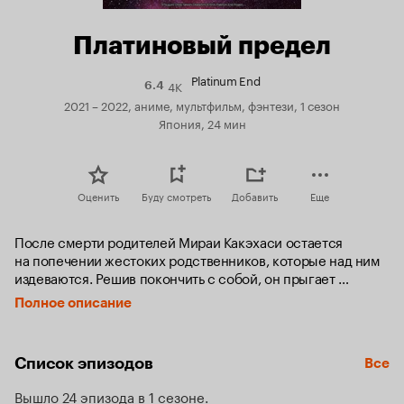
Платиновый предел
Platinum End
4K
Рейтинг
6.4
Кинопоиска
2021 – 2022, аниме, мультфильм, фэнтези, 1 сезон
6.4
Япония, 24 мин
Оценить
Буду смотреть
Добавить
Еще
После смерти родителей Мираи Какэхаси остается 
на попечении жестоких родственников, которые над ним 
издеваются. Решив покончить с собой, он прыгает 
с крыши, но его спасает крылатая девушка Нассэ. 
Полное описание
Она представляется ангелом-хранителем юноши 
и обещает ему безграничное счастье. Так Мираи обретает 
суперсилы и шанс стать новым Богом — для этого нужно 
Список эпизодов
Все
в течение 999 дней победить двенадцать других 
кандидатов на вакансию.
Вышло 24 эпизода в 1 сезоне