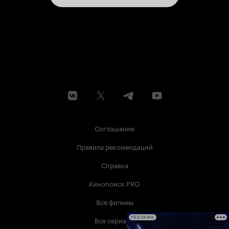
от этого тайтла. Она, мало того, что испортила
интересного персонажа, выдав слив уровня
Наруто, так она и обнулила все значение
истории. Все 14 томов манги и 24 серии аниме
оказались вообще бесполезными. А финальная
сцена... это, что называется, пятая нога для
собаки. Она, мало того, что никак не влияет на
идеи истории, так еще и вообще ни к чему не
приводит. Эту сцену авторы выставили как вот
это па-па-паварот, однако встает
закономерный вопрос: для чего он, что он
меняет?. Плот-твиста просто ради плот-твиста.
В общем, ни хорошей идеи, ни хороших
персонажей, ни хорошего сюжета. В этом
Соглашение
тайтле нет ничего. Он не оставляет после себя
ничего, кроме жгучей ненависти и желания
Правила рекомендаций
ткнуть создателя в его творение и спросить: На
кой черт ты это сделал? Это очень плохо,
Справка
невероятно плохо, архиплохо, мегаплохо,
гигаплохо - одним словом, отвратительно.
Кинопоиск PRO
-10000000/10
Все фильмы
Все сериалы
РЕКЛАМА