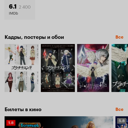
6.4
2 400
6.1
IMDb
Кадры, постеры и обои
Все
Билеты в кино
Все
Рейт
5.8
Рейтинг
1.8
Кино