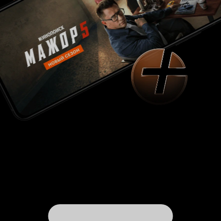
мое любимое. В хорошем произведении идеи,
которые вкладывал автор, лежат близко к
поверхности, но при этом не говорятся прямо,
чтобы зритель мог сам подумать. В Платине же
с этим очень и очень плохо. Первую тему, тему
счастья, постоянно озвучивает главный герой,
так как половина его реплик - это: 'Люди
рождены, чтобы быть счастливыми'. И при этом
авторы с ней не работают. Лишь единожды они
поработали с ней НОРМАЛЬНО, в 14 серии, на
примере Мукайдо-сана. На остальные потуги в
развитии этой темы просто больно смотреть. А
вторая тема, тема Бога, настолько обширная и
противоречивая, это просто трэш, угар и
позор. Авторы поработали с ней просто
гениально. В 19 серии (которая еще не вышла,
но по моим подсчетам, именно в этой серии
все и будет) персонаж Гаку Йонеда просто
вываливает на тебя гору своих мыслей, причем
выставляя ее как аксиому, единственно верную
позицию. И ВСЕ. Авторы больше с ней не
работают. Они просто ткнули тебя в этот поток
бреда и сказали: 'Дальше сам разгребешь'.
Гениально. Концовка - это прям отборный
кусок всего самого неприятного, что я получил