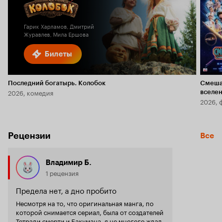
Кинопоиска
5.8
1.8
Гарик Харламов, Дмитрий
Журавлев, Мила Ершова
Билеты
Последний богатырь. Колобок
Смеша
2026, комедия
вселе
2026, 
Рецензии
Все
Владимир Б.
1 рецензия
Предела нет, а дно пробито
Несмотря на то, что оригинальная манга, по
которой снимается сериал, была от создателей
Тетради смерти и Бакумана, я не многого ждал