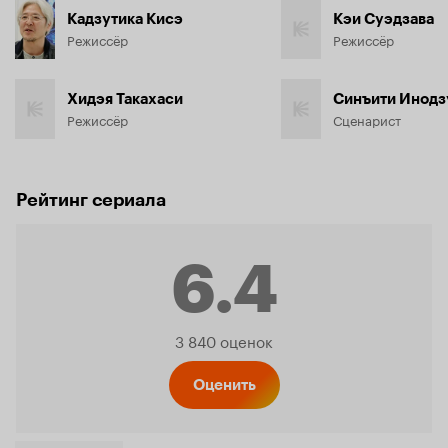
Кадзутика Кисэ
Кэи Суэдзава
Режиссёр
Режиссёр
Хидэя Такахаси
Синъити Инод
Режиссёр
Сценарист
Рейтинг сериала
6.4
Рейтинг
3 840 оценок
Кинопо
Оценить