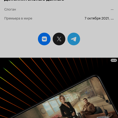
говорить, что я ничего не понимаю, это другое)
Слоган
—
этого произведения, и все они оправдывали
нелогичные действия персонажей тем, что у
Премьера в мире
7 октября 2021
,
...
них, мол, психика сломана. Алло!!! Если у
персонажа проблемы с психикой, то это не
значит, что это нормально, что он творит
всякий бред. Также авторы просто не знают,
что делать с половиной персонажей. Поэтому
они... просто сливают их. Все более-менее
нормальные и интересные персонажи,
например, Мукайдо и Сусуму, дохнут самым
наитупейшим образом. Сюжет... ну, он есть.
Это не тот сюжет, который увлекает тебя и в
котором все логично и последовательно. Нет.
Это просто наискучнейшее сито, которое не
способно удержать хоть грамм логики в себе. В
тайтле полно скучнейших диалогов, которые
ни к чему не видут, а бои настолько плохо
поставлены, что диву даешься, как это
одобрили. Ибо бои проходят по следующей
схеме: кто-то провел атаку, противник
проанализировал ее, выдав настолько длинный
монолог, что ты уже начинаешь забывать, а из-
за чего он начался. И так по кругу. Идеи. О, это