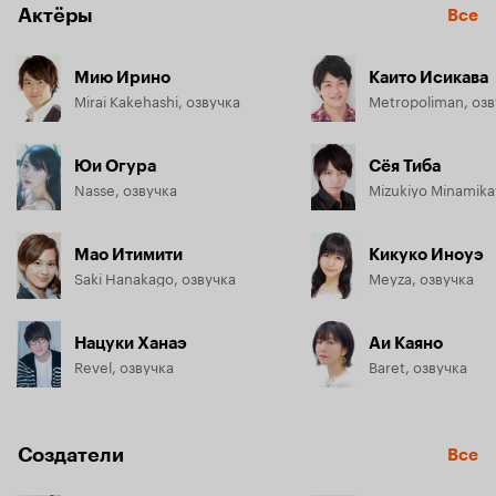
Актёры
Все
Мию Ирино
Каито Исикава
Mirai Kakehashi, озвучка
Metropoliman, озв
Юи Огура
Сёя Тиба
Nasse, озвучка
Mizukiyo Minamika
Мао Итимити
Кикуко Иноуэ
Saki Hanakago, озвучка
Meyza, озвучка
Нацуки Ханаэ
Аи Каяно
Revel, озвучка
Baret, озвучка
Создатели
Все