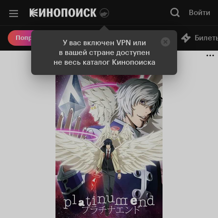
Войти
Онлайн-кинотеатр
Билет
Попробовать Плюс
У вас включен VPN или
в вашей стране доступен
не весь каталог Кинопоиска