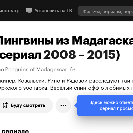
инотеатр
Установить на ТВ
Пингвины из Мадагаск
сериал
2008 – 2015
)
he Penguins of Madagascar
6+
кипер, Ковальски, Рино и Рядовой расследуют тай
оркского зоопарка. Весёлый спин-офф о любимых 
Здесь можно отмет
Буду смотреть
сериал просм
 сериале