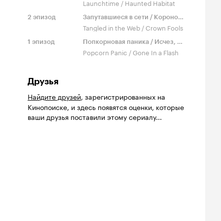
Launchtime / Haunted Habitat
2
эпизод
Запутавшиеся в сети / Коронованные глупцы
Tangled in the Web / Crown Fools
1
эпизод
Попкорновая паника / Исчез, как вспышка
Popcorn Panic / Gone In a Flash
Друзья
Найдите друзей
, зарегистрированных на
Кинопоиске, и здесь появятся оценки, которые
ваши друзья поставили этому сериалу...
йтинг
1
инопоиска