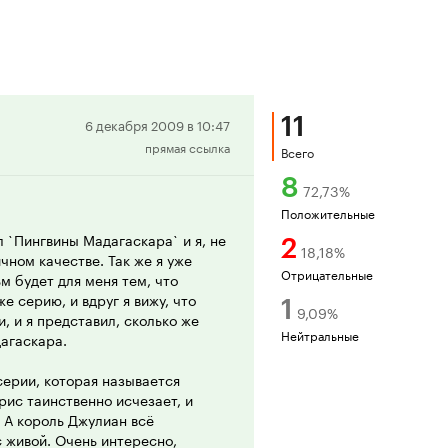
11
Положительная
6 декабря 2009 в 10:47
прямая ссылка
рецензия
Всего
8
72,73
%
Положительные
л `Пингвины Мадагаскара` и я, не
2
18,18
%
чном качестве. Так же я уже
Отрицательные
м будет для меня тем, что
е серию, и вдруг я вижу, что
1
9,09
%
, и я представил, сколько же
Нейтральные
агаскара.
серии, которая называется
рис таинственно исчезает, и
. А король Джулиан всё
с живой. Очень интересно,