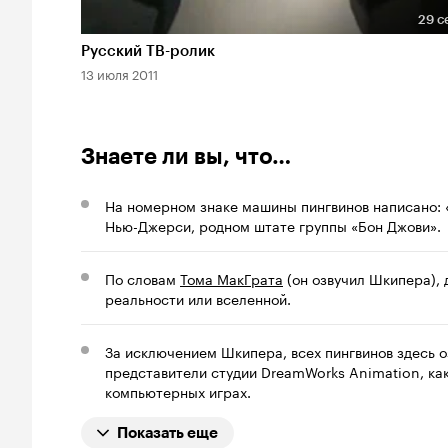
29 с
Длительность 29 сек
Русский ТВ-ролик
13 июля 2011
Знаете ли вы, что…
На номерном знаке машины пингвинов написано: 
Нью-Джерси, родном штате группы «Бон Джови».
По словам
Тома МакГрата
(он озвучил Шкипера), 
реальности или вселенной.
За исключением Шкипера, всех пингвинов здесь 
представители студии DreamWorks Animation, как
компьютерных играх.
Показать еще