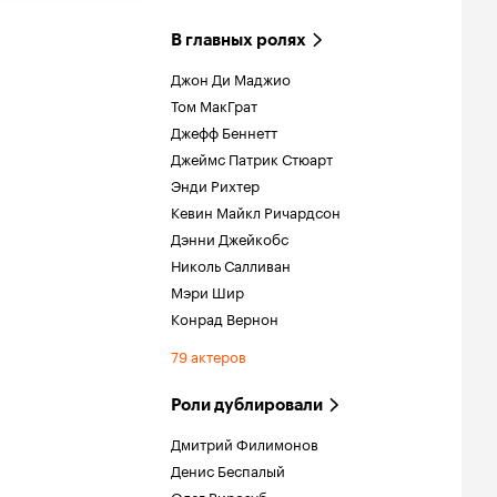
В главных ролях
Джон Ди Маджио
Том МакГрат
Джефф Беннетт
Джеймс Патрик Стюарт
Энди Рихтер
Кевин Майкл Ричардсон
Дэнни Джейкобс
Николь Салливан
Мэри Шир
Конрад Вернон
79 актеров
Роли дублировали
Дмитрий Филимонов
Денис Беспалый
Олег Вирозуб