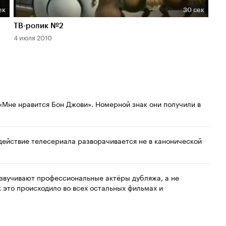
ек
30 сек
Длительность 30 сек
Дл
ТВ-ролик №2
ТВ-
4 июля 2010
4 и
«Мне нравится Бон Джови». Номерной знак они получили в
действие телесериала разворачивается не в канонической
озвучивают профессиональные актёры дубляжа, а не
 это происходило во всех остальных фильмах и