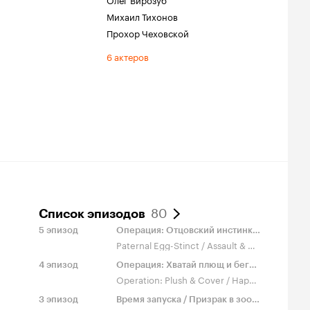
Михаил Тихонов
Прохор Чеховской
6 актеров
80
Список эпизодов
5
эпизод
Операция: Отцовский инстинкт / Атака и батарейки
Paternal Egg-Stinct / Assault & Batteries
4
эпизод
Операция: Хватай плющ и беги / C днём короля Джулиана!
Operation: Plush & Cover / Happy King Julien Day!
3
эпизод
Время запуска / Призрак в зоопарке