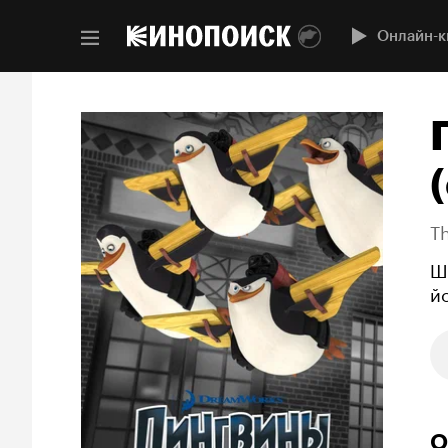
Онлайн-к
(
T
Ш
й
О