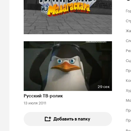
Го
Ст
Жа
Сл
Ре
Сц
Пр
Ко
29 сек
Ху
Длительность 29 сек
Русский ТВ-ролик
Мо
13 июля 2011
Пр
Добавить в папку
Пр
Во