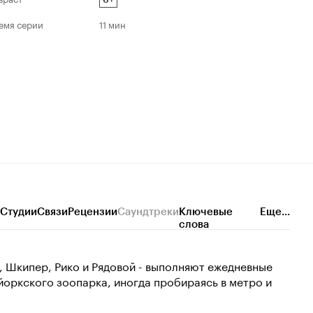
емя серии
11 мин
Студии
Связи
Рецензии
Саундтреки
Ключевые
Еще...
слова
 Шкипер, Рико и Рядовой - выполняют ежедневные
оркского зоопарка, иногда пробираясь в метро и