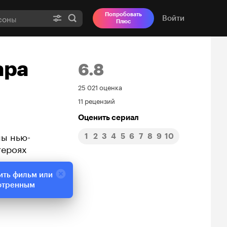
Попробовать
Войти
Плюс
ара
6.8
Рейтинг
25 021 оценка
11 рецензий
Кинопоиска
Оценить сериал
6.8
ны нью-
1
2
3
4
5
6
7
8
9
10
героях
ить фильм или
отренным