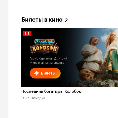
Билеты в кино
Рейтинг
1.8
Кинопоиска
1.8
Гарик Харламов, Дмитрий
Журавлев, Мила Ершова
Билеты
Последний богатырь. Колобок
2026, комедия