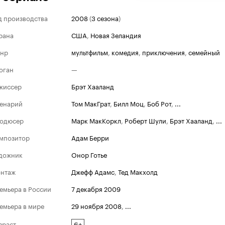
д производства
2008
(
3 сезона
)
рана
США
,
Новая Зеландия
нр
мультфильм
,
комедия
,
приключения
,
семейный
оган
—
жиссер
Брэт Хааланд
енарий
Том МакГрат
,
Билл Моц
,
Боб Рот
,
...
одюсер
Марк МакКоркл
,
Роберт Шули
,
Брэт Хааланд
,
...
мпозитор
Адам Берри
дожник
Онор Готье
нтаж
Джефф Адамс
,
Тед Макхолд
емьера в России
7 декабря 2009
емьера в мире
29 ноября 2008
,
...
зраст
6+