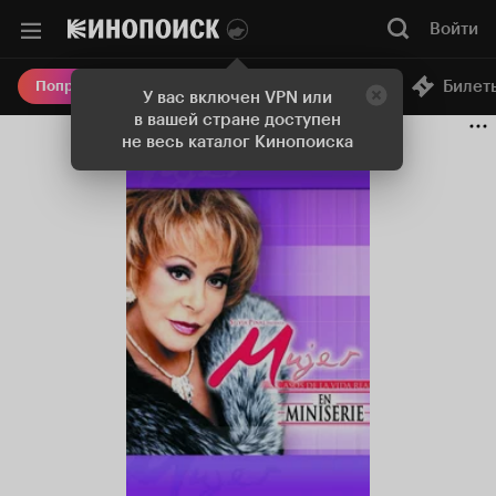
Войти
Онлайн-кинотеатр
Билет
Попробовать Плюс
У вас включен VPN или
в вашей стране доступен
не весь каталог Кинопоиска