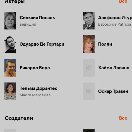
Актёры
Все
Сильвия Пиналь
Альфонсо Иту
ведущий
Esposo de Patricia
Эдуардо Де Гортари
Полли
Рикардо Вера
Хайме Лосано
Тельма Дорантес
Оскар Травен
Madre Mercedes
Создатели
Все