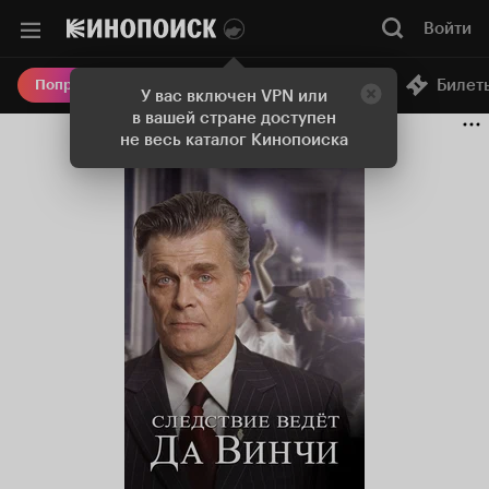
Войти
Онлайн-кинотеатр
Билет
Попробовать Плюс
У вас включен VPN или
в вашей стране доступен
не весь каталог Кинопоиска