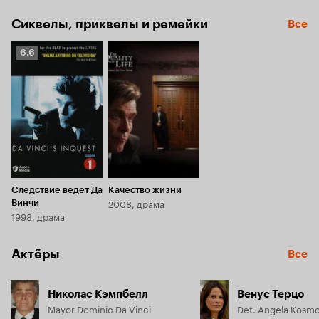
Сиквелы, приквелы и ремейки
Все
Рейтинг
6.6
Кинопоиска
6.6
Следствие ведет Да
Качество жизни
2008, драма
Винчи
1998, драма
Актёры
Все
Николас Кэмпбелл
Венус Терцо
Mayor Dominic Da Vinci
Det. Angela Kosm