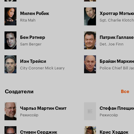
Милен Робик
Хротгар Мэтью
Rita Mah
Sgt. Charlie Klotc
Бен Рэтнер
Патрик Галлах
Sam Berger
Det. Joe Finn
Иэн Трейси
Брайан Марки
City Coroner Mick Leary
Police Chief Bill J
Создатели
Все
Чарльз Мартин Смит
Стефан Плещи
Режиссёр
Режиссёр
Стивен Серджик
Крис Хэддок