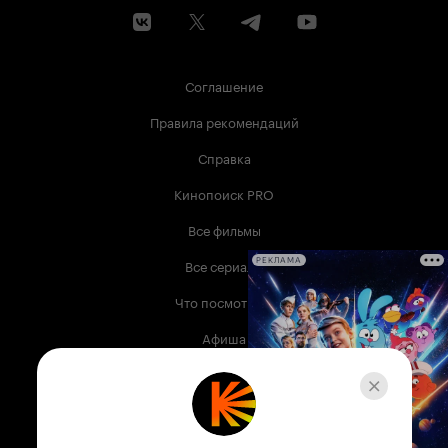
Соглашение
Правила рекомендаций
Справка
Кинопоиск PRO
Все фильмы
Все сериалы
РЕКЛАМА
Что посмотреть
Афиша
Музыка
Телепрограмма
Книги