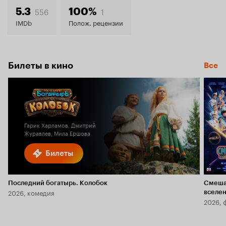
6.0
556
1
5.3
100%
IMDb
Полож. рецензии
Билеты в кино
Все
Гарик Харламов, Дмитрий
Журавлев, Мила Ершова
Билеты
Последний богатырь. Колобок
Смеша
2026, комедия
вселе
2026, 