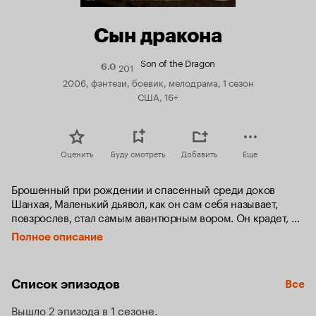
Сын дракона
Son of the Dragon
201
Рейтинг
6.0
Кинопоиска
2006, фэнтези, боевик, мелодрама, 1 сезон
6.0
США, 16+
Оценить
Буду смотреть
Добавить
Еще
Брошенный при рождении и спасенный среди доков 
Шанхая, Маленький дьявол, как он сам себя называет, 
повзрослев, стал самым авантюрным вором. Он крадет, 
чтобы обеспечить продовольствием беспризорных детей, 
Полное описание
которых считает своей семьей.

Однако настало время для более крупного дела, и теперь 
Список эпизодов
Все
остроумный парнишка со своим приятелем решаются на 
мошенничество, чтобы заполучить драгоценности 
Вышло 2 эпизода в 1 сезоне
королевского двора.