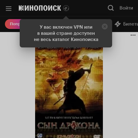
Войти
Онлайн-кинотеатр
Билет
Попробовать Плюс
У вас включен VPN или
в вашей стране доступен
не весь каталог Кинопоиска