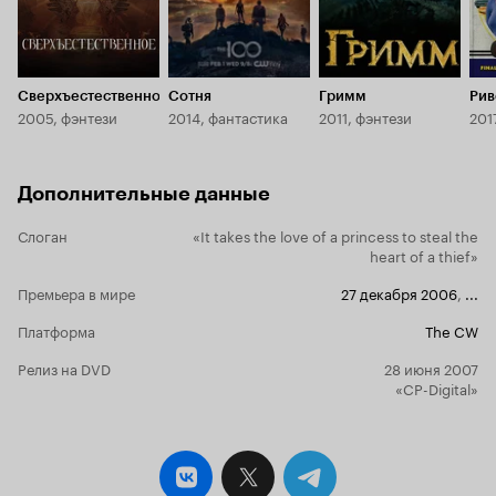
не мало. М
рукапашкой 
хаппиэнд за
сентиментальных девиц
на мой взгл
Сверхъестественное
Сотня
Гримм
Рив
2005, фэнтези
2014, фантастика
2011, фэнтези
201
Дополнительные данные
Слоган
«It takes the love of a princess to steal the
heart of a thief»
Премьера в мире
27 декабря 2006
,
...
Платформа
The CW
Релиз на DVD
28 июня 2007
«CP-Digital»