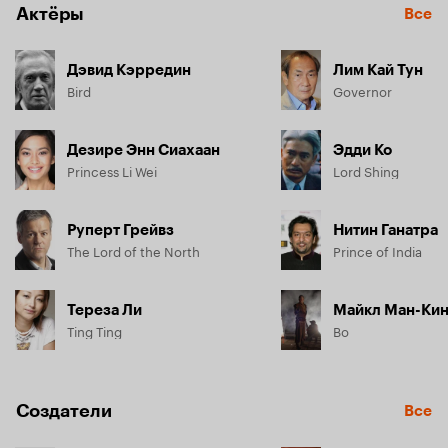
Актёры
Все
Дэвид Кэрредин
Лим Кай Тун
Bird
Governor
Дезире Энн Сиахаан
Эдди Ко
Princess Li Wei
Lord Shing
Руперт Грейвз
Нитин Ганатра
The Lord of the North
Prince of India
Тереза Ли
Майкл Ман-Кин
Ting Ting
Bo
Создатели
Все