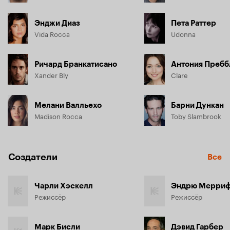
Энджи Диаз
Пета Раттер
Vida Rocca
Udonna
Ричард Бранкатисано
Антония Пребб
Xander Bly
Clare
Мелани Валльехо
Барни Дункан
Madison Rocca
Toby Slambrook
Создатели
Все
Чарли Хэскелл
Эндрю Мерри
Режиссёр
Режиссёр
Марк Бисли
Дэвид Гарбер