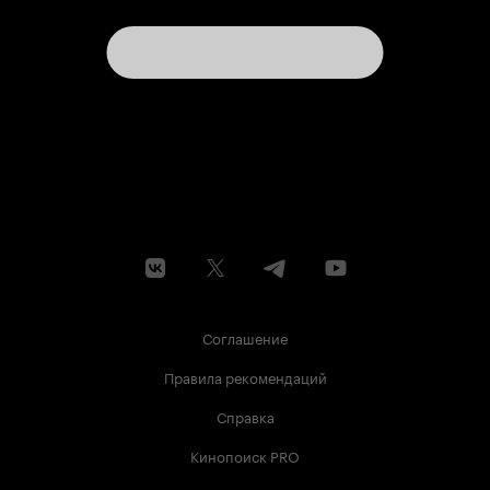
Соглашение
Правила рекомендаций
Справка
Кинопоиск PRO