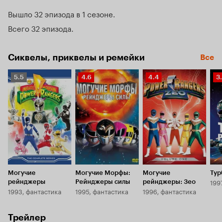
победа далась дорогой ценой - в той битве погибли или 
Вышло 32 эпизода в 1 сезоне
пропали сами эти воины.
Всего 32 эпизода
Сиквелы, приквелы и ремейки
Все
Рейтинг
Рейтинг
Рейтинг
Р
5.5
4.6
4.4
3
Кинопоиска
Кинопоиска
Кинопоиска
К
5.5
4.6
4.4
3.
Могучие
Могучие Морфы:
Могучие
Ту
199
рейнджеры
Рейнджеры силы
рейнджеры: Зео
1993, фантастика
1995, фантастика
1996, фантастика
Трейлер