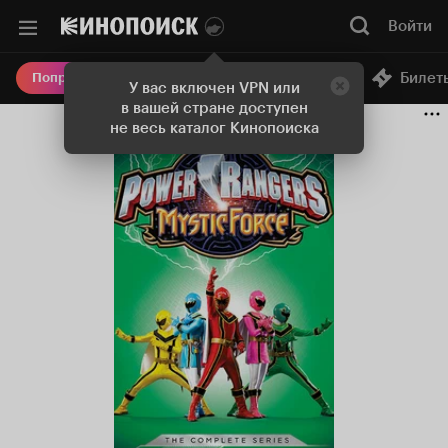
Войти
Онлайн-кинотеатр
Билет
Попробовать Плюс
У вас включен VPN или
в вашей стране доступен
не весь каталог Кинопоиска