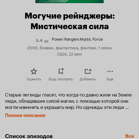
Могучие рейнджеры:
Мистическая сила
Power Rangers Mystic Force
4K
Рейтинг
5.4
Кинопоиска
2006, боевик, фантастика, фэнтези, 1 сезон
5.4
США, 22 мин
Оценить
Буду смотреть
Добавить
Еще
Старые легенды гласят, что когда-то давно жили на Земле 
люди, обладавшие силой магии, с помощью которой они 
могли изменять и украшать мир. Но однажды эти люди 
быди вынуждены сразиться с могущественными силами 
Полное описание
зла, названными Преисподней. Пятеро отважных воинов-
людей, обладающих могущественной магической силой, 
заточили всю армию зла в подземном мире, наложив на 
Список эпизодов
Все
вход в этот мир магические печати-заклятья. Однако 