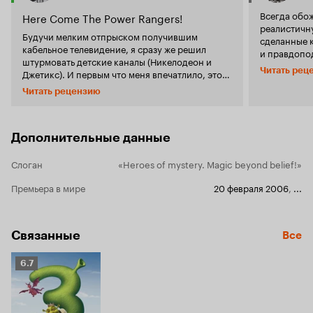
Всегда обо
Here Come The Power Rangers!
реалистичну
Будучи мелким отпрыском получившим
сделанные 
кабельное телевидение, я сразу же решил
и правдопо
штурмовать детские каналы (Никелодеон и
одного прик
Читать рец
Джетикс). И первым что меня впечатлило, это
брошенного
Мистическая Власть Боевых Рейнджеров. Это
сияющий новизной
Читать рецензию
были не первые мои Рейнджеры. Первыми я
особенно, з
посмотрел Зэн - Рейнджеров, но не суть. Да. У
харизматич
них хромают спецэффекты. Да. Хромает сюжет.
не похожих 
Но что вы хотели от малобюджетного детского
Дополнительные данные
двигающими
сериала? Эти рейнджеры вдохновляли меня,
радовали и заставляли бросать все дела, как
Слоган
«Heroes of mystery. Magic beyond belief!»
только я слышал заставку. Это самое главное в
данном жанре. 8 из 10
Премьера в мире
20 февраля 2006
,
...
Связанные
Все
Рейтинг
6.7
Кинопоиска
6.7