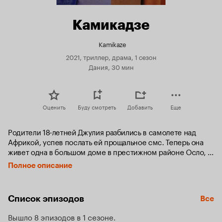
Камикадзе
Kamikaze
2021, триллер, драма, 1 сезон
Дания, 30 мин
Оценить
Буду смотреть
Добавить
Еще
Родители 18-летней Джулия разбились в самолете над 
Африкой, успев послать ей прощальное смс. Теперь она 
живет одна в большом доме в престижном районе Осло, 
руководит польским строителем Кшиштофом, участвует в 
Полное описание
любительской постановке театра Христианской гимназии, 
катается с подругой на лошадях и мечтает покончить с 
собой. После первой неудачной попытки норвежская 
Список эпизодов
Все
столица оказывается ей тесна — и вот Джулия 
отправляется странствовать по миру, не переставая вести 
Вышло 8 эпизодов в 1 сезоне
дневник, начатый по совету психотерапевта.