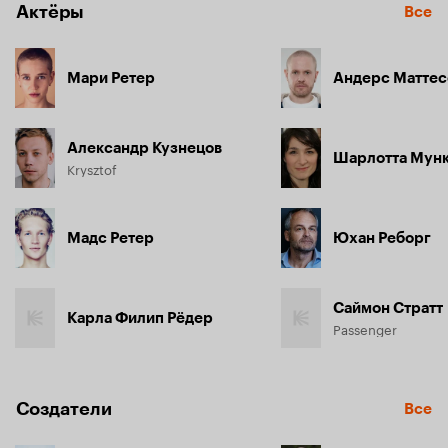
Актёры
Все
Мари Ретер
Андерс Маттес
Александр Кузнецов
Шарлотта Мун
Krysztof
Мадс Ретер
Юхан Реборг
Саймон Стратт
Карла Филип Рёдер
Passenger
Создатели
Все