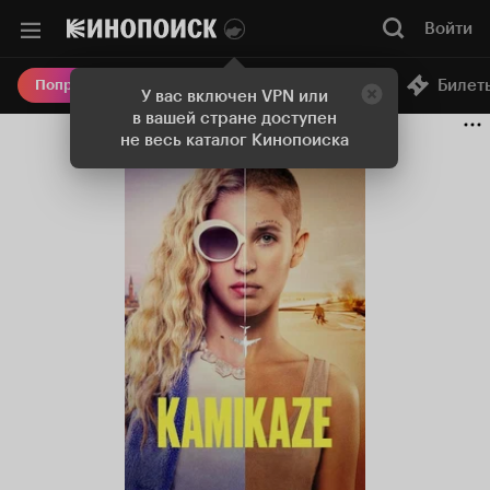
Войти
Онлайн-кинотеатр
Билет
Попробовать Плюс
У вас включен VPN или
в вашей стране доступен
не весь каталог Кинопоиска