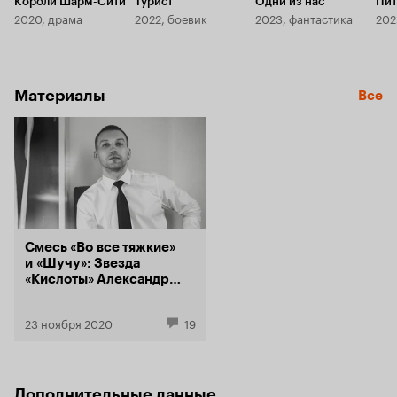
Короли Шарм-Сити
Турист
Одни из нас
Пит
2020, драма
2022, боевик
2023, фантастика
202
Материалы
Все
Смесь «Во все тяжкие»
и «Шучу»: Звезда
«Кислоты» Александр
Кузнецов сыграл
в сериале HBO
23 ноября 2020
19
«Камикадзе»
Дополнительные данные