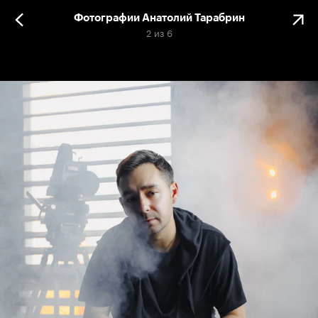
Фотографии Анатолий Тарабрин
2
из
6