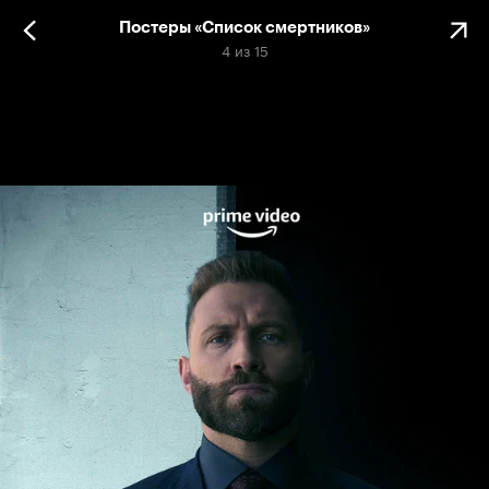
Постеры «Список смертников»
4
из
15