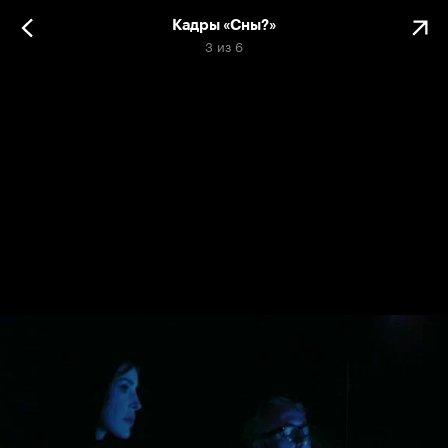
Кадры «Сны?»
3
из
6