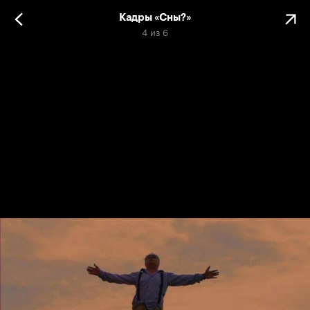
Кадры «Сны?»
4
из
6