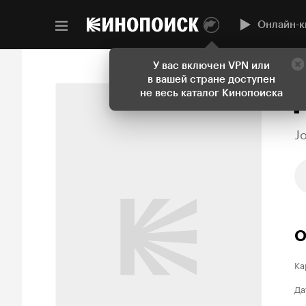
Онлайн-к
У вас включен VPN или
в вашей стране доступен
не весь каталог Кинопоиска
J
О
Ка
Да