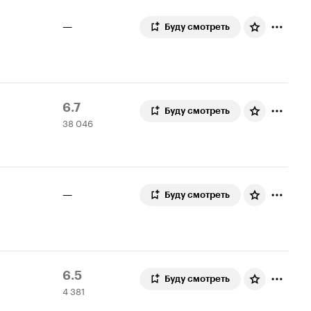
—
Буду смотреть
Рейтинг
38
6.7
Буду смотреть
38 046
Кинопоиска
046
6.7
оценок
—
Буду смотреть
Рейтинг
4
6.5
Буду смотреть
4 381
Кинопоиска
381
6.5
оценка