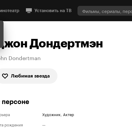
инотеатр
Установить на ТВ
Джон Дондертмэн
ohn Dondertman
Любимая звезда
 персоне
рьера
Художник
,
Актер
та рождения
—