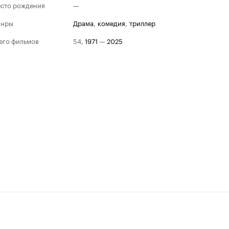
сто рождения
—
анры
драма
,
комедия
,
триллер
его фильмов
54
,
1971
—
2025