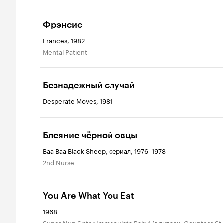
Фрэнсис
Frances, 1982
Mental Patient
Безнадежный случай
Desperate Moves, 1981
Блеяние чёрной овцы
Baa Baa Black Sheep, сериал, 1976–1978
2nd Nurse
You Are What You Eat
1968
Super Nun Sister Immaculata Baby! (в титрах: Countess St.