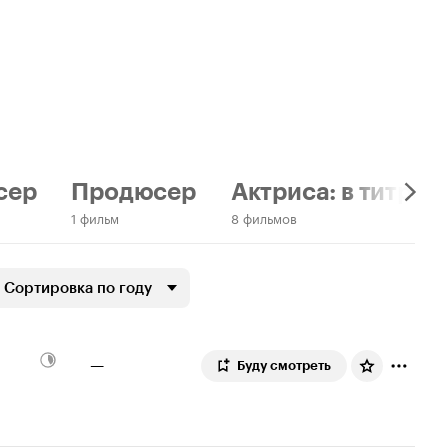
сер
Продюсер
Актриса: в титрах
1 фильм
8 фильмов
Сортировка по году
—
Буду смотреть