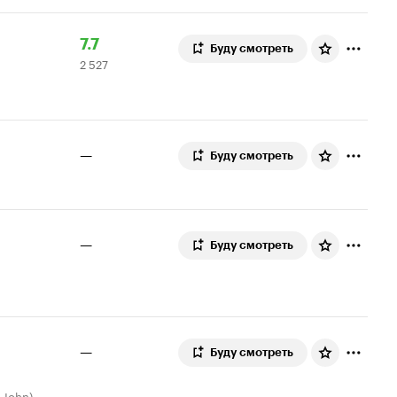
Рейтинг
2
7.7
Буду смотреть
2 527
Кинопоиска
527
7.7
оценок
—
Буду смотреть
—
Буду смотреть
—
Буду смотреть
 John)