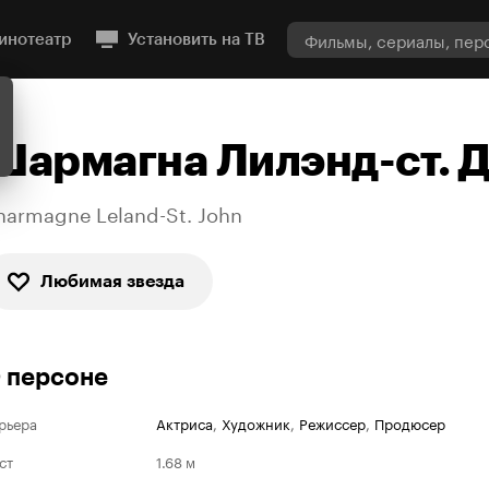
инотеатр
Установить на ТВ
Шармагна Лилэнд-ст. 
harmagne Leland-St. John
Любимая звезда
 персоне
рьера
Актриса
,
Художник
,
Режиссер
,
Продюсер
ст
1.68 м