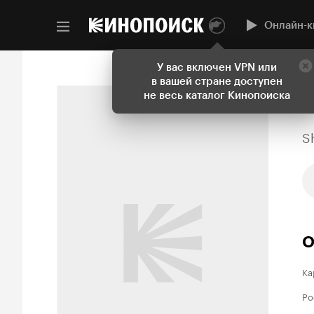
Онлайн-к
У вас включен VPN или
в вашей стране доступен
не весь каталог Кинопоиска
S
О
Ка
Ро