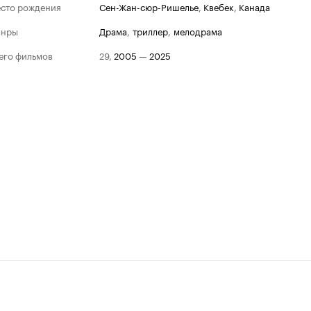
сто рождения
Сен-Жан-сюр-Ришелье
,
Квебек
,
Канада
анры
драма
,
триллер
,
мелодрама
его фильмов
29
,
2005
—
2025