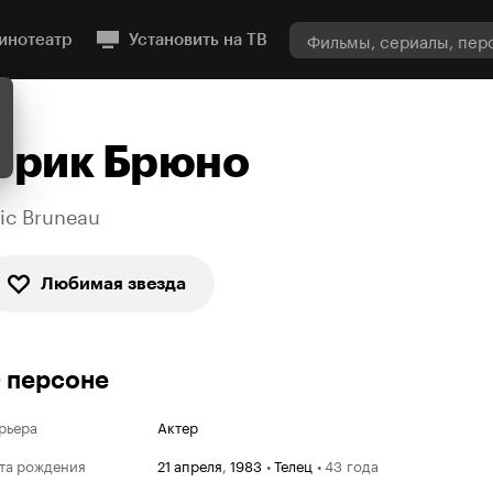
инотеатр
Установить на ТВ
Эрик Брюно
ric Bruneau
Любимая звезда
 персоне
рьера
Актер
та рождения
21 апреля
,
1983
•
Телец
•
43 года