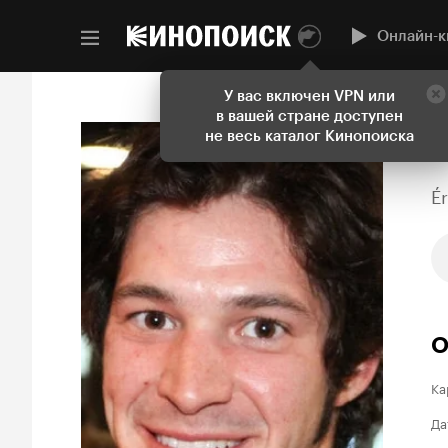
Онлайн-к
У вас включен VPN или
в вашей стране доступен
не весь каталог Кинопоиска
É
О
Ка
Да