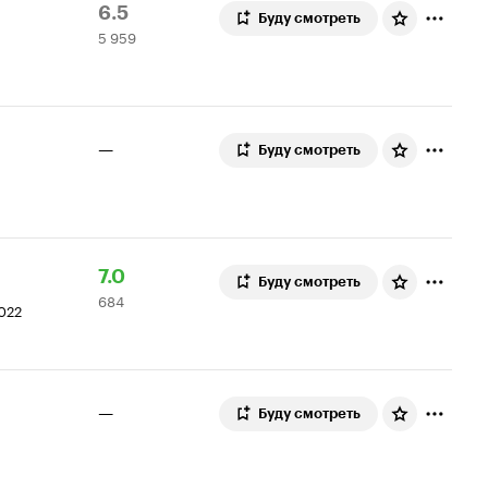
Рейтинг
5
6.5
Буду смотреть
5 959
Кинопоиска
959
6.5
оценок
—
Буду смотреть
Рейтинг
684
7.0
Буду смотреть
684
Кинопоиска
оценки
2022
7.0
—
Буду смотреть