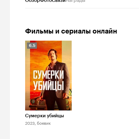
Обзор
Фото
Связи
Награды
Фильмы и сериалы онлайн
Рейтинг
6.5
Кинопоиска
6.5
Сумерки убийцы
2023, боевик