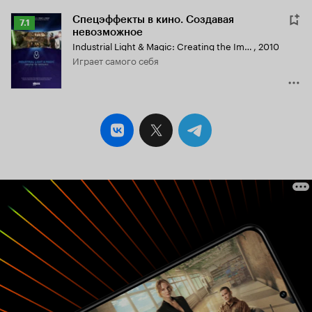
Спецэффекты в кино. Создавая
Рейтинг
7.1
невозможное
Кинопоиска
Industrial Light & Magic: Creating the Impossible
,
2010
7.1
играет самого себя