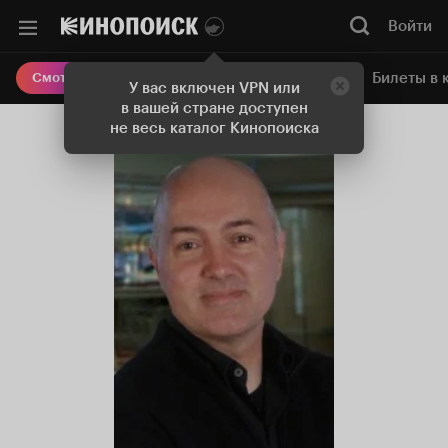
Войти
Онлайн-кинотеатр
Билеты в 
Смотреть кино
У вас включен VPN или
в вашей стране доступен
не весь каталог Кинопоиска