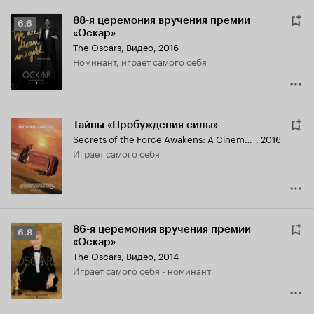
88-я церемония вручения премии
Рейтинг
6.6
«Оскар»
Кинопоиска
The Oscars
,
Видео, 2016
6.6
номинант, играет самого себя
Тайны «Пробуждения силы»
Secrets of the Force Awakens: A Cinematic Journey
,
2016
играет самого себя
86-я церемония вручения премии
Рейтинг
6.8
«Оскар»
Кинопоиска
The Oscars
,
Видео, 2014
6.8
играет самого себя - номинант