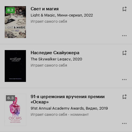
Свет и магия
Рейтинг
8.2
Light & Magic
,
Мини-сериал, 2022
Кинопоиска
играет самого себя
8.2
Наследие Скайуокера
The Skywalker Legacy
,
2020
играет самого себя
91-я церемония вручения премии
Рейтинг
6.3
«Оскар»
Кинопоиска
91st Annual Academy Awards
,
Видео, 2019
6.3
играет самого себя - номинант