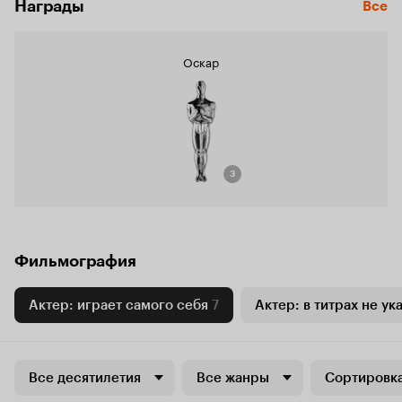
Награды
Все
Оскар
3
Фильмография
Актер: играет самого себя
7
Актер: в титрах не ук
Все десятилетия
Все жанры
Сортировка